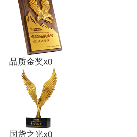
品质金奖x0
国货之光x0