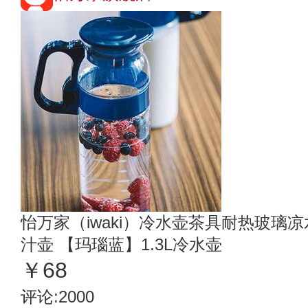
怡万家（iwaki）冷水壶茶具耐热玻璃
汁壶 【玛瑙蓝】1.3L冷水壶
￥68
评论:2000