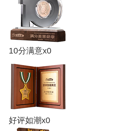
10分满意x0
好评如潮x0