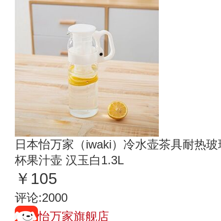
日本怡万家（iwaki）冷水壶茶具耐热
杯果汁壶 汉玉白1.3L
￥105
评论:2000
怡万家旗舰店