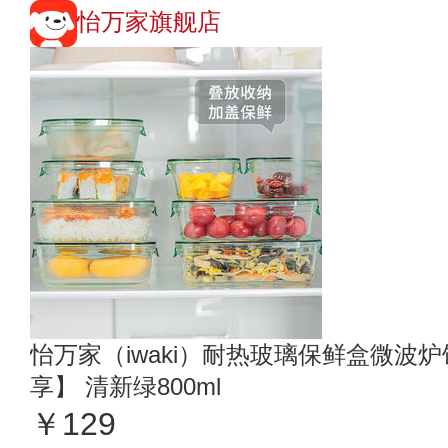
怡万家旗舰店
怡万家（iwaki）耐热玻璃保鲜盒微波
享】 清新绿800ml
￥129