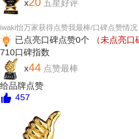
20
x
五星好评
iwaki怡万家获得点赞我最棒/口碑点赞情况
已点亮口碑点赞0个
（未点亮口碑
710
口碑指数
44
x
点赞最棒
给品牌点赞
457