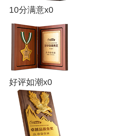
10分满意x0
好评如潮x0