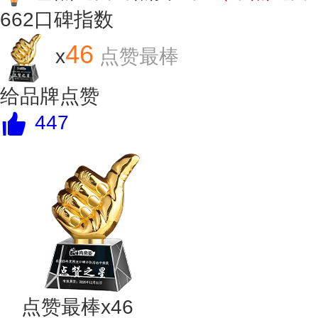
662
口碑指数
46
x
点赞最棒
给品牌点赞
447
点赞最棒x46