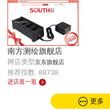
南方测绘旗舰店
网店类型
京东旗舰店
推荐指数 88738
进店逛一逛
更多