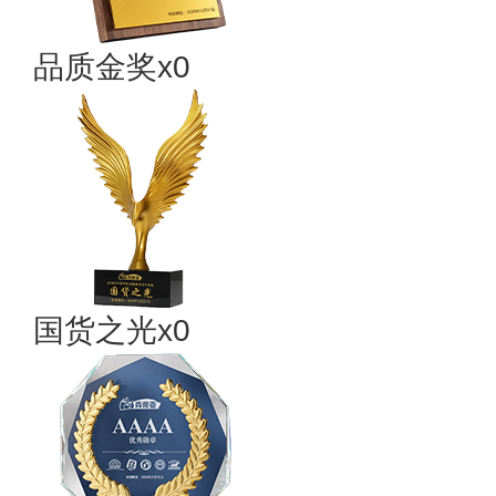
品质金奖x0
国货之光x0