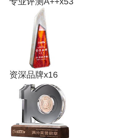
专业​评测A++x53
资深品牌x16