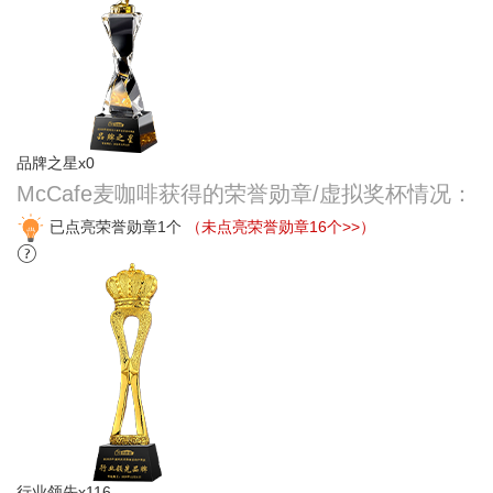
品牌之星x0
McCafe麦咖啡获得的荣誉勋章/虚拟奖杯情况：
已点亮荣誉勋章1个
（未点亮荣誉勋章16个>>）
行业领先x116