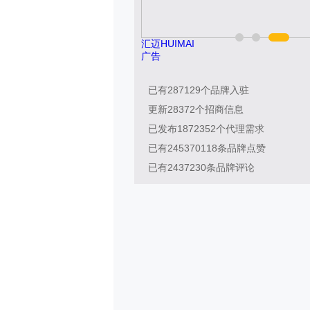
26-011
汇迈HUIMAI
广告
已有
287129
个品牌入驻
更新
28372
个招商信息
已发布
1872352
个代理需求
已有
245370118
条品牌点赞
已有
2437230
条品牌评论