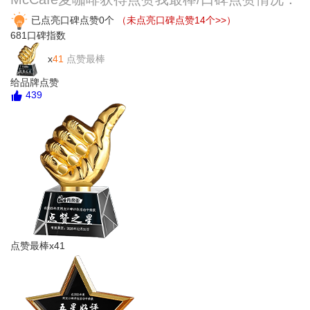
已点亮口碑点赞0个
（未点亮口碑点赞14个>>）
681
口碑指数
x
41
点赞最棒
给品牌点赞
439
点赞最棒x41