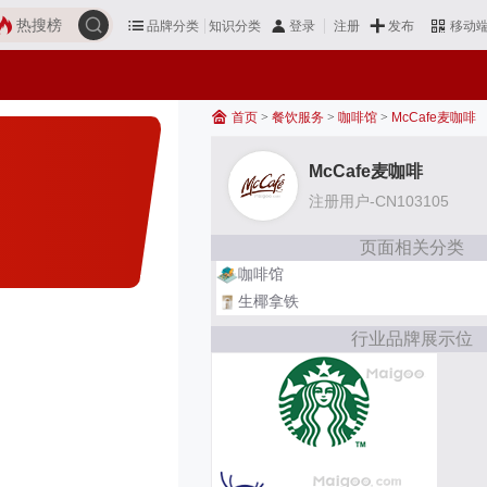
热搜榜
品牌分类
知识分类
发布
登录
注册
移动
首页
>
餐饮服务
>
咖啡馆
>
McCafe麦咖啡
McCafe麦咖啡
注册用户-CN103105
页面相关分类
咖啡馆
生椰拿铁
行业品牌展示位