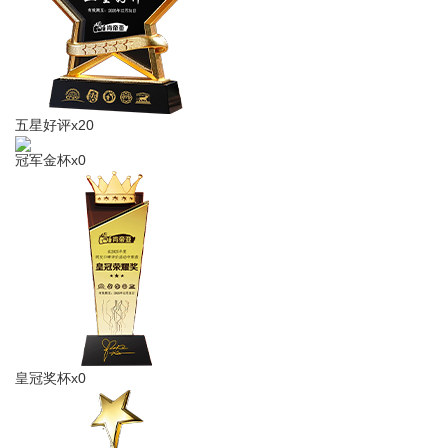
驴充充 0
五星好评x20
冠军金杯x0
皇冠奖杯x0