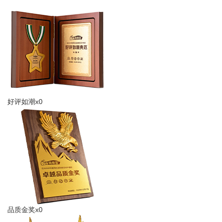
好评如潮x0
品质金奖x0