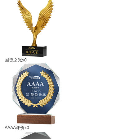
国货之光x0
AAAA评价x0