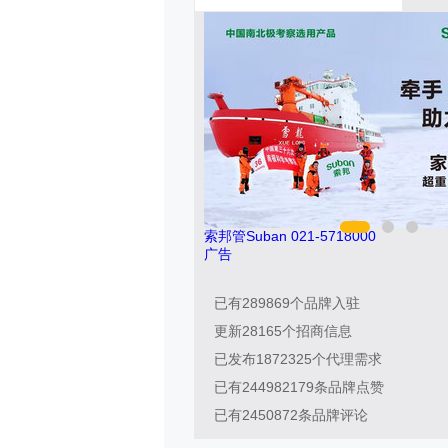
8000
今顶KIND 400-826-5225
广告
已有
289869
个品牌入驻
更新
28165
个招商信息
已发布
1872325
个代理需求
已有
244982179
条品牌点赞
已有
2450872
条品牌评论