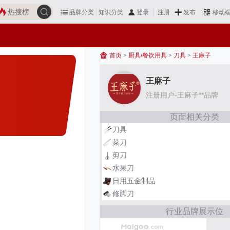
热搜榜
品牌分类
知识分类
发布
登录
注册
移动
首页
>
厨具/餐饮用具
>
刀具
>
王麻子
王麻子
注册用户-王麻子**品牌
页面相关分类
刀具
菜刀
剪刀
水果刀
日用五金制品
修脚刀
行业品牌展示位