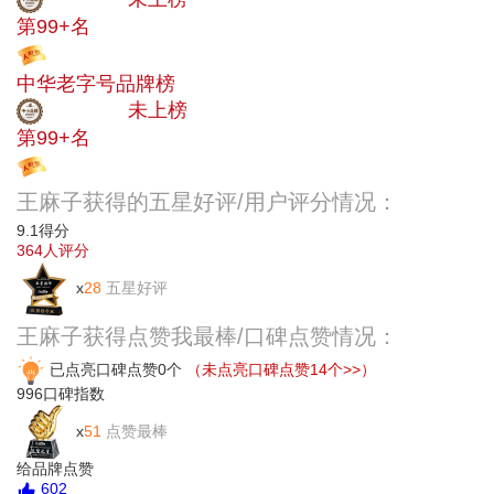
第99+名
投票
中华老字号品牌榜
中小品牌
未上榜
第99+名
投票
王麻子获得的五星好评/用户评分情况：
9.1
得分
364
人评分
x
28
五星好评
王麻子获得点赞我最棒/口碑点赞情况：
已点亮口碑点赞0个
（未点亮口碑点赞14个>>）
996
口碑指数
x
51
点赞最棒
给品牌点赞
602