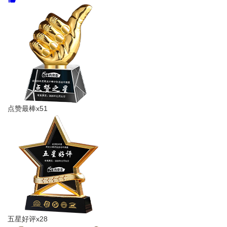
点赞最棒x51
五星好评x28