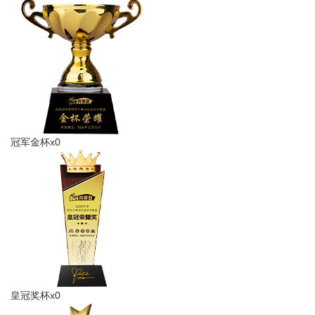
冠军金杯x0
皇冠奖杯x0