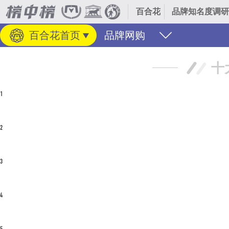
百合花
品牌知名度调研
百合花首页
品牌网购
十
1
鬼百合
药百合
9944
推荐值
2
荞麦叶大百合
9641
推荐值
3
青岛百合
崂山百合
9529
推荐值
4
嘉兰百合
火焰百合
9347
推荐值
5