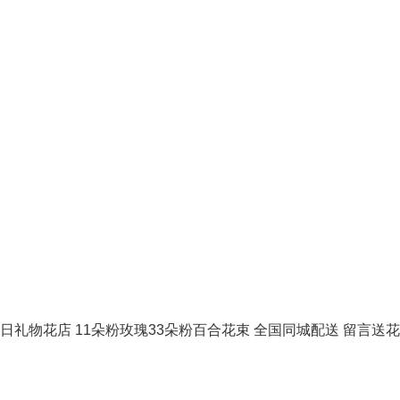
礼物花店 11朵粉玫瑰33朵粉百合花束 全国同城配送 留言送