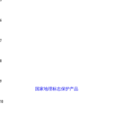
卷丹百合
9144
推荐值
6
麝香百合
复活节百合
铁炮百合
8908
推荐值
7
东北百合
8701
推荐值
8
黄冠贝母
8409
推荐值
9
双店百合花
国家地理标志保护产品
8337
推荐值
10
阿库斯百合
8026
推荐值