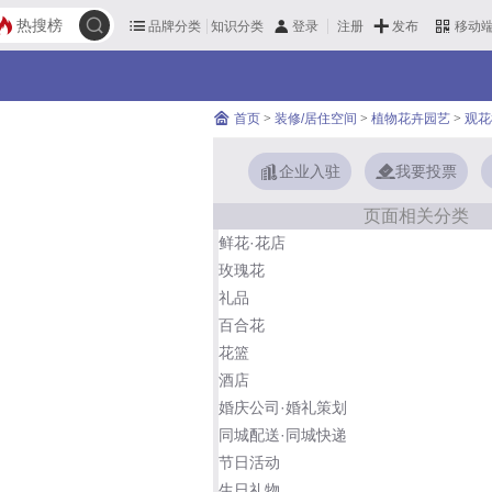
热搜榜
品牌分类
知识分类
发布
登录
注册
移动
首页
>
装修/居住空间
>
植物花卉园艺
>
观花
企业入驻
我要投票
页面相关分类
鲜花·花店
玫瑰花
礼品
百合花
花篮
酒店
婚庆公司·婚礼策划
同城配送·同城快递
节日活动
生日礼物