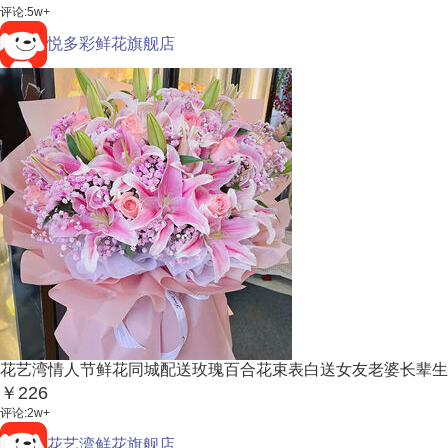
评论:5w+
悦多彩鲜花旗舰店
花艺湾情人节鲜花同城配送玫瑰百合花束表白送女友老婆长辈生日
￥226
评论:2w+
花艺湾鲜花旗舰店