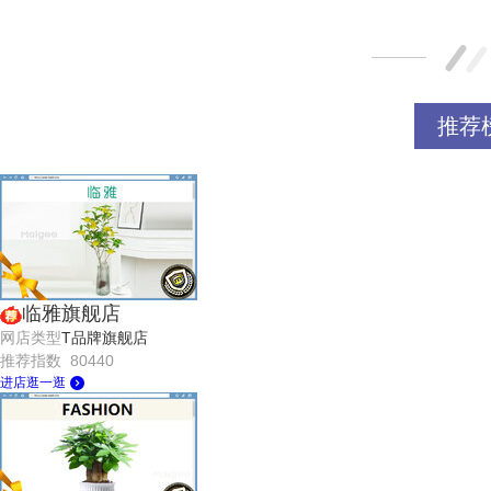
推荐
临雅旗舰店
网店类型
T品牌旗舰店
推荐指数 80440
进店逛一逛