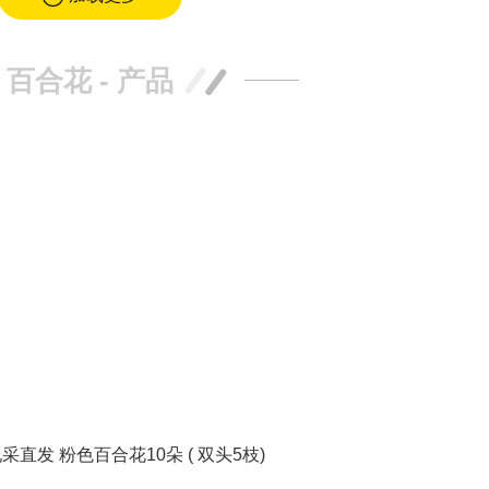
百合花 - 产品
发 粉色百合花10朵 ( 双头5枝)