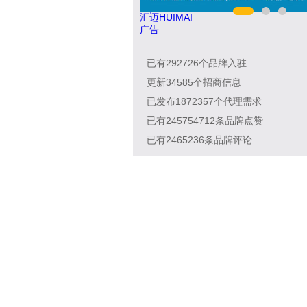
汇迈HUIMAI
广告
已有
292726
个品牌入驻
更新
34585
个招商信息
已发布
1872357
个代理需求
已有
245754712
条品牌点赞
已有
2465236
条品牌评论