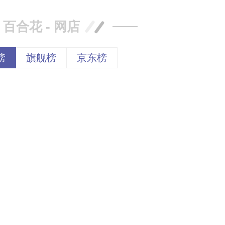
百合花 - 网店
榜
旗舰榜
京东榜