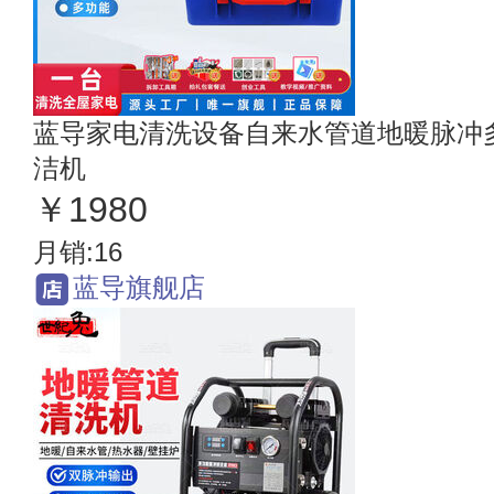
蓝导家电清洗设备自来水管道地暖脉冲
洁机
￥1980
月销:16
蓝导旗舰店