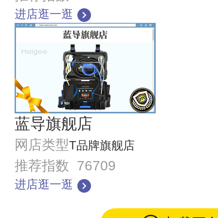
进店逛一逛
蓝导旗舰店
网店类型
T品牌旗舰店
推荐指数 76709
进店逛一逛