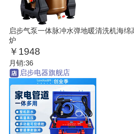
启步气泵一体脉冲水弹地暖清洗机海绵
炉
￥1948
月销:36
启步电器旗舰店