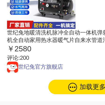
世纪兔地暖清洗机脉冲全自动一体机弹
机全自动家用热水器暖气片自来水管道清洁
款
￥2580
评论:200
世纪兔官方旗舰店
加载更