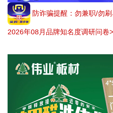
防诈骗提醒：勿兼职/勿刷
2026年08月品牌知名度调研问卷>