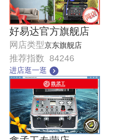
好易达官方旗舰店
网店类型
京东旗舰店
推荐指数 84246
进店逛一逛