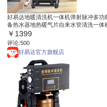
好易达地暖清洗机一体机弹射脉冲多功
备热水器地热暖气片自来水管清洗一体机
泵一体机（1680W）
￥1399
评论:500
好易达官方旗舰店