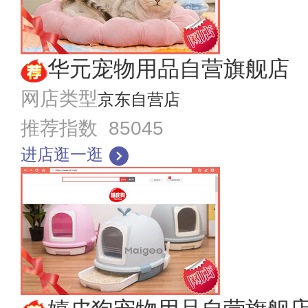
华元宠物用品自营旗舰店
网店类型
京东自营店
推荐指数 85045
进店逛一逛