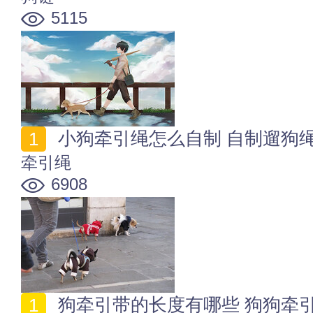
5115
小狗牵引绳怎么自制 自制遛狗
牵引绳
6908
狗牵引带的长度有哪些 狗狗牵