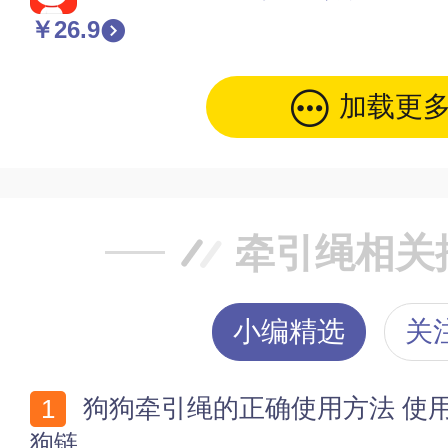
￥26.9
加载更
牵引绳相关
小编精选
关
狗狗牵引绳的正确使用方法 使
狗链