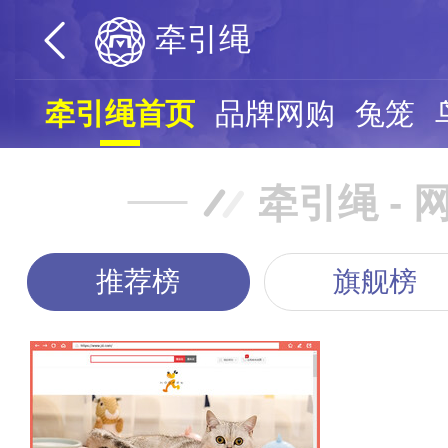
牵引绳
牵引绳首页
品牌网购
兔笼
牵引绳 - 
推荐榜
旗舰榜