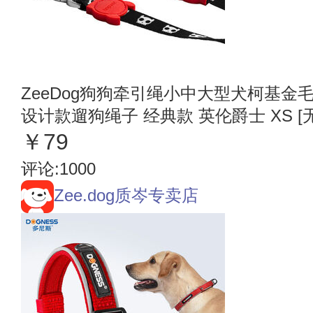
ZeeDog狗狗牵引绳小中大型犬柯基
设计款遛狗绳子 经典款 英伦爵士 XS [无
m]
￥79
评论:1000
Zee.dog质岑专卖店