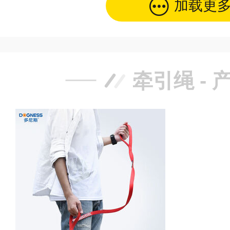
加载更
牵引绳 - 