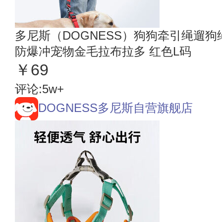
多尼斯（DOGNESS）狗狗牵引绳遛
防爆冲宠物金毛拉布拉多 红色L码
￥69
评论:5w+
DOGNESS多尼斯自营旗舰店