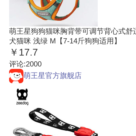
萌王星狗狗猫咪胸背带可调节背心式舒
犬猫咪 浅绿 M【7-14斤狗狗适用】
￥17.7
评论:2000
萌王星官方旗舰店