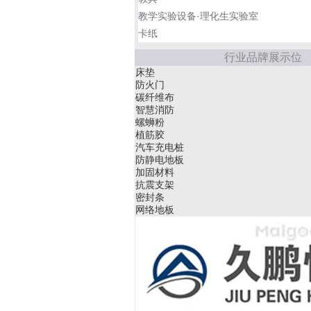
教学实验设备·理化生实验室
卡纸
行业品牌展示位
床垫
防火门
碳纤维布
智慧消防
螺蛳粉
植筋胶
汽车充电桩
防静电地板
加固材料
抗震支架
密封条
网络地板