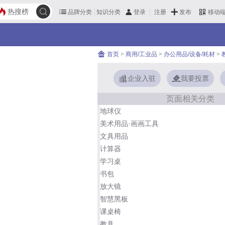
热搜榜
品牌分类
知识分类
发布
登录
注册
移动
首页
>
商用/工业品
>
办公用品/设备/耗材
>
企业入驻
我要投票
页面相关分类
地球仪
美术用品·画画工具
文具用品
计算器
学习桌
书包
放大镜
智慧黑板
课桌椅
教具