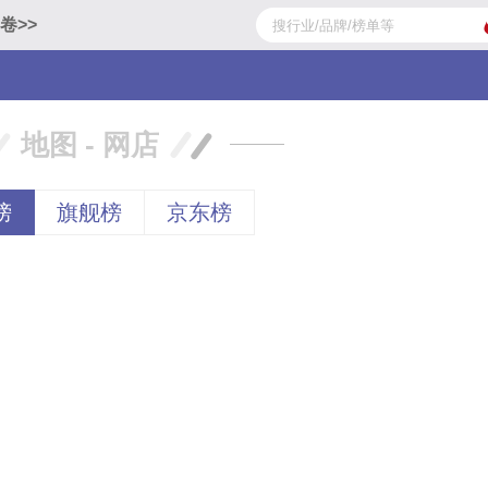
卷>>
地图 - 网店
榜
旗舰榜
京东榜