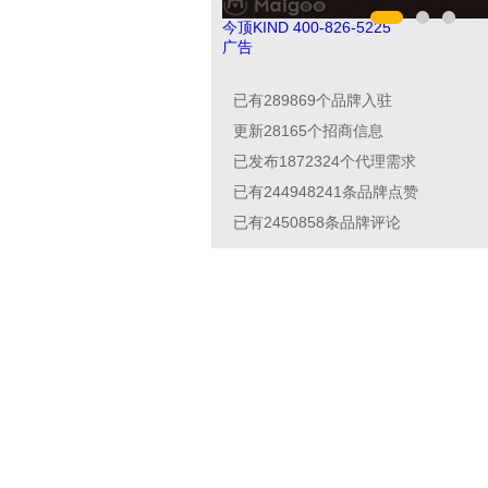
今顶KIND 400-826-5225
广告
已有
289869
个品牌入驻
更新
28165
个招商信息
已发布
1872324
个代理需求
已有
244948241
条品牌点赞
已有
2450858
条品牌评论