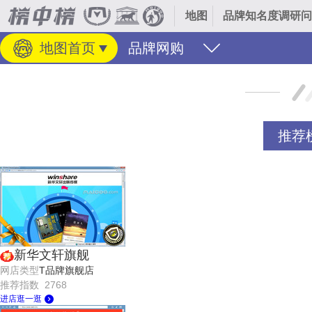
地图
品牌知名度调研问
地图首页
品牌网购
推荐
新华文轩旗舰
网店类型
T品牌旗舰店
推荐指数 2768
进店逛一逛