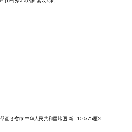
画挂画 赠3M贴胶 套装2张）
各省市 中华人民共和国地图-新1 100x75厘米