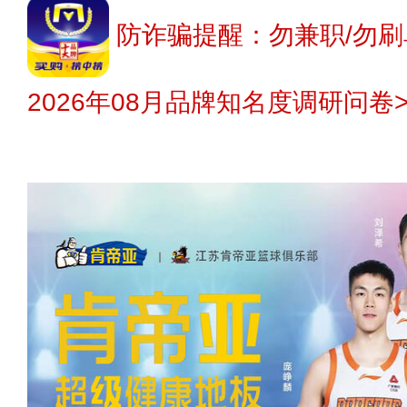
防诈骗提醒：勿兼职/勿刷
2026年08月品牌知名度调研问卷>