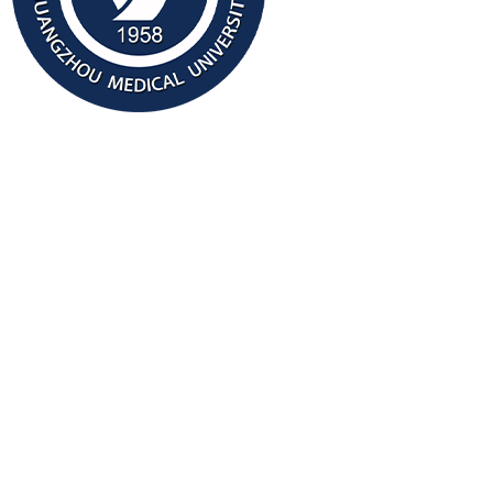
我要认领
广州医科大学创办于1958年，是一
开展博士、硕士、本科多层次人才培
校，也是国家“双一流”建设高校。学
教育培养计划”试点高校，入选国家“
高校、国家建设高水平大学公派研究
高水平大学重点学科建设高校、广东
革试点单位、承担中国政府奖学金来