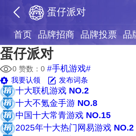
蛋仔派对
首页
品牌招商
品牌投票
品
蛋仔派对
#手机游戏#
0
赞数：
0
我要认领
发布词条
十大联机游戏
NO.2
十大不氪金手游
NO.8
中国十大常青游戏
NO.15
2025年十大热门网易游戏
NO.2