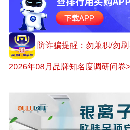
防诈骗提醒：勿兼职/勿刷
2026年08月品牌知名度调研问卷>