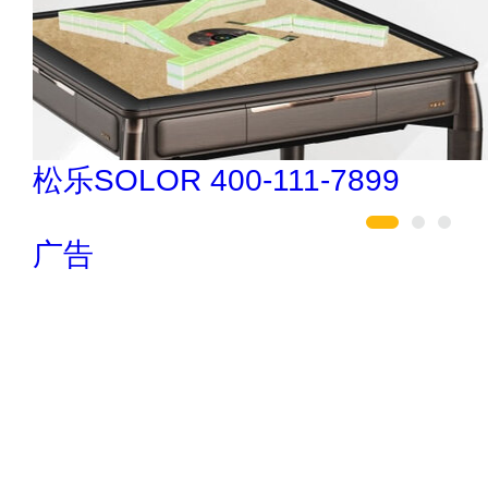
南飞NCNF 0791-88388036
广告