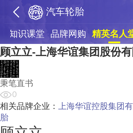
汽车轮胎
票
知识课堂
品牌网购
精英名人
顾立立-上海华谊集团股份
秉笔直书
0
相关品牌企业：
上海华谊控股集团有
胎
顾立立