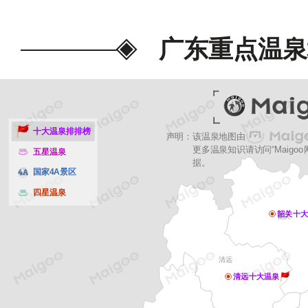
赏娱乐价值、最美稀缺程度、景
气度、地图导航搜索去过的人数
广东重点温泉
等多项指标，并结合世界温泉联
奖、世界温泉及气候养生联合会
十大温泉排排榜
声明：该温泉地图由
等级评定委员会、广东温泉旅游
更多温泉知识请访问“Maigo
五星温泉
据。
国家4A景区
等温泉旅游相关权威机构评选认
四星温泉
分系统分析研究得出。榜单仅供
韶关十大
韶关
截止至2025年11月24日，
清远
清远十大温泉
论/交流。
为我喜欢的投票>>