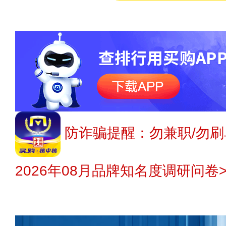
防诈骗提醒：勿兼职/勿刷
2026年08月品牌知名度调研问卷>