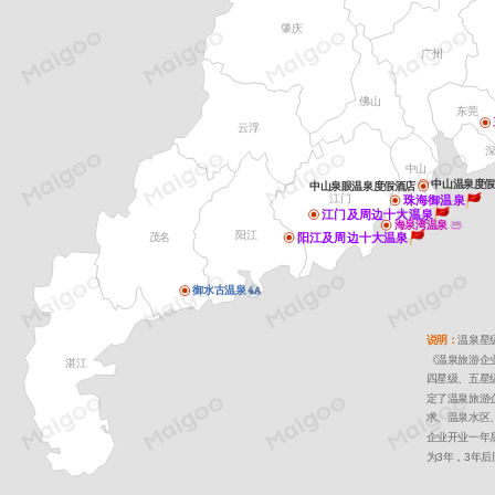
肇庆
广州
佛山
东莞
云浮
深
中山
中山温泉度假
中山泉眼温泉度假酒店
江门
珠海御温泉
江门及周边十大温泉
珠海
海泉湾温泉
阳江
阳江及周边十大温泉
茂名
御水古温泉
说明：
温泉星
《温泉旅游企
湛江
四星级、五星级
定了温泉旅游
求、温泉水区
企业开业一年
为3年，3年