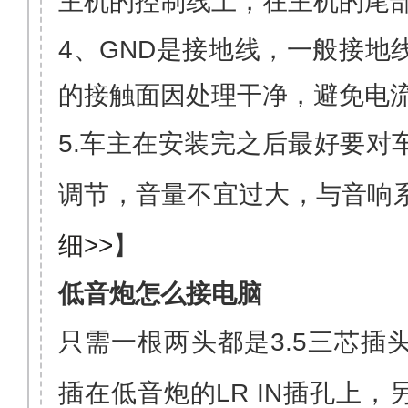
主
机的控制线上，在主机的尾
4
、
GND
是接地线，一般接地
的接触面因处理干净，避免电
5.车主在安装完之后最好要对
调节，音量不宜过大，与音响
细>>
】
低音炮怎么接电脑
只需一根两头都是
3
.5
三芯插
插在低音炮的
LR IN
插孔上，