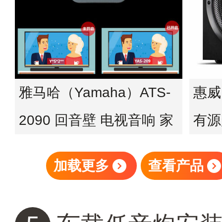
雅马哈（Yamaha）ATS-
惠威
2090 回音壁 电视音响 家
有源
庭影院 客厅家用家庭音响
10
加载更多
查看产品
蓝牙音箱 无线低音炮
WIFI 进口