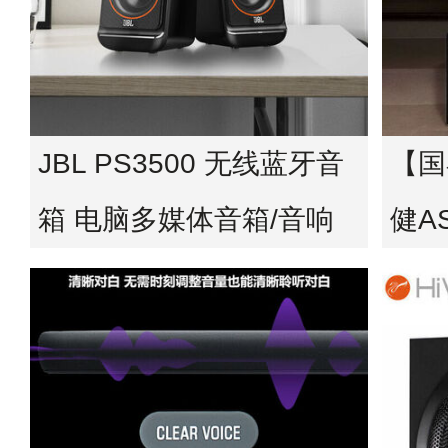
JBL PS3500 无线蓝牙音
【国
箱 电脑多媒体音箱/音响
健A
2.0桌面音箱 低音炮 台式
炮家
机手机音响 黑色