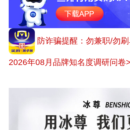
防诈骗提醒：勿兼职/勿刷
2026年08月品牌知名度调研问卷>