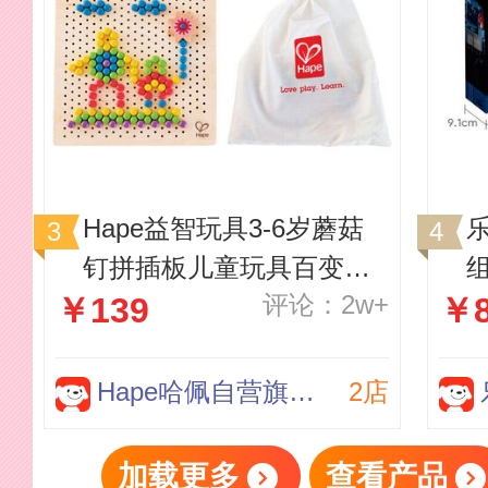
Hape益智玩具3-6岁蘑菇
钉拼插板儿童玩具百变像
组
评论：2w+
￥139
￥8
素画250粒DIY木制质逻辑
训练节日礼物 3岁+ E8369
Hape哈佩自营旗舰店
2店
加载更多
查看产品