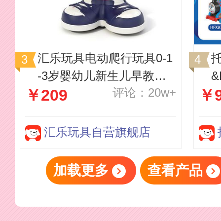
汇乐玩具电动爬行玩具0-1
托
-3岁婴幼儿新生儿早教宝
&
评论：20w+
￥209
￥9
宝儿童玩具男孩女孩唱歌
跳舞中秋礼物跳舞猫充电
动
版红色
汇乐玩具自营旗舰店
加载更多
查看产品