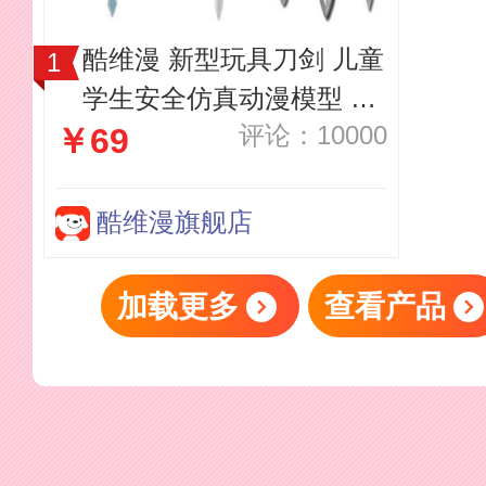
酷维漫 新型玩具刀剑 儿童
学生安全仿真动漫模型 兵
评论：10000
￥69
人武术爱好收藏器具 男孩
宝剑PU塑胶玩具 黑剑阐释
者大号
酷维漫旗舰店
加载更多
查看产品