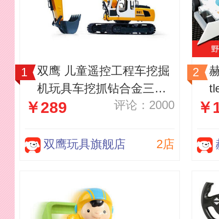
双鹰 儿童遥控工程车挖掘
赫
机玩具车挖抓钻合金三合
t
评论：2000
￥289
￥1
一工程机械遥控车
孩
X
双鹰玩具旗舰店
2店