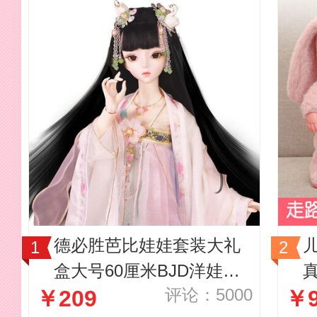
德必胜芭比娃娃套装大礼
盒大号60厘米BJD洋娃娃
评论：5000
￥209
￥
玩具女孩仿真SD换装巴比