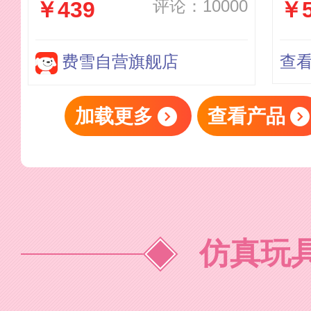
评论：10000
￥439
￥5
玩具-费雪智玩时尚音乐学
习桌HTJ66
费雪自营旗舰店
查
加载更多
查看产品
仿真玩