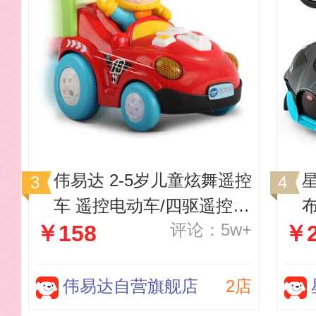
伟易达 2-5岁儿童炫舞遥控
星辉 儿童
车 遥控电动车/四驱遥控赛
布
评论：5w+
￥158
￥2
车/漂移车
伟易达自营旗舰店
2店