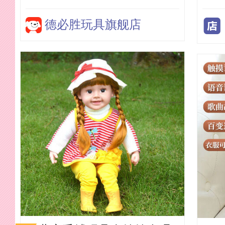
公主娃娃儿童生日礼物 古
装古风
德必胜玩具旗舰店