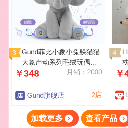
Gund菲比小象小兔躲猫猫
L
大象声动系列毛绒玩偶安
月销：2000
￥348
￥4
抚玩具新生儿礼物
2店
Gund旗舰店
加载更多
查看产品