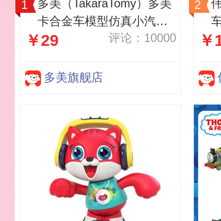
多美（TakaraTomy）多美
伟
卡合金车模型仿真小汽车
评论：10000
￥29
￥1
男孩玩具车tomica超级轿
跑车系列GTR奔驰 60号本
田e电动车模
多美旗舰店