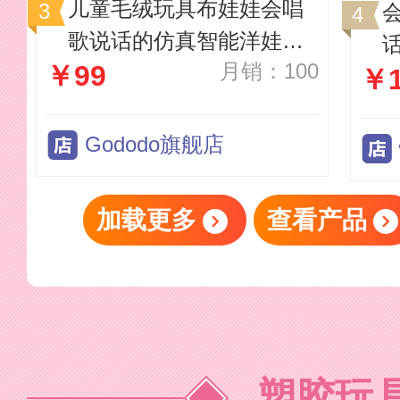
儿童毛绒玩具布娃娃会唱
歌说话的仿真智能洋娃娃
月销：100
￥99
玩偶女孩生日礼物
￥1
Gododo旗舰店
加载更多
查看产品
塑胶玩