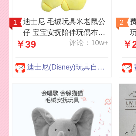
迪士尼 毛绒玩具米老鼠公
仔 宝宝安抚陪伴玩偶布娃
评论：10w+
￥39
￥2
娃
迪士尼(Disney)玩具自营店