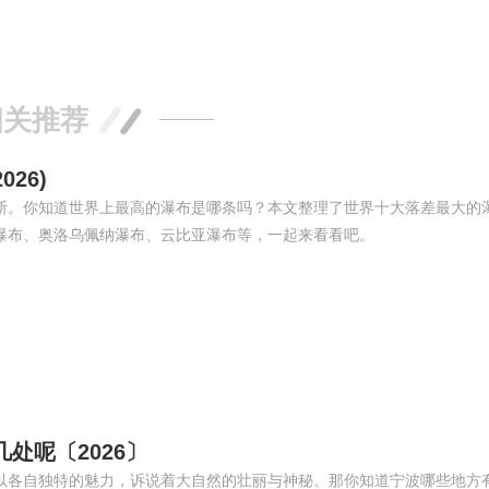
相关推荐
26)
断。你知道世界上最高的瀑布是哪条吗？本文整理了世界十大落差最大的
瀑布、奥洛乌佩纳瀑布、云比亚瀑布等，一起来看看吧。
处呢〔2026〕
以各自独特的魅力，诉说着大自然的壮丽与神秘。那你知道宁波哪些地方