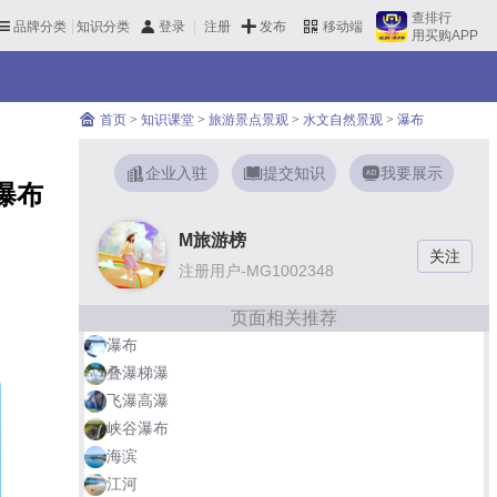
查排行
品牌分类
知识分类
发布
登录
注册
移动端
用买购APP
首页
>
知识课堂
>
旅游景点景观
>
水文自然景观
>
瀑布
企业入驻
提交知识
我要展示
瀑布
M旅游榜
注册用户-MG1002348
页面相关推荐
瀑布
叠瀑梯瀑
飞瀑高瀑
峡谷瀑布
海滨
江河