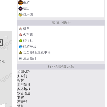
夜游
演出
游乐园
旅游小助手
机票
火车票
旅行社
图
旅游平台
安全提醒/注意事项
。
酒店预订
律依
行业品牌展示位
加固材料
安全门
铝材
卫浴洁具
实木地板
水管管道
窗帘
石膏线
地板