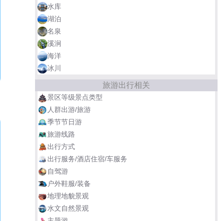
水库
湖泊
名泉
溪涧
海洋
冰川
旅游出行相关
景区等级景点类型
人群出游/旅游
季节节日游
旅游线路
出行方式
出行服务/酒店住宿/车服务
自驾游
户外鞋服/装备
地理地貌景观
水文自然景观
主题游