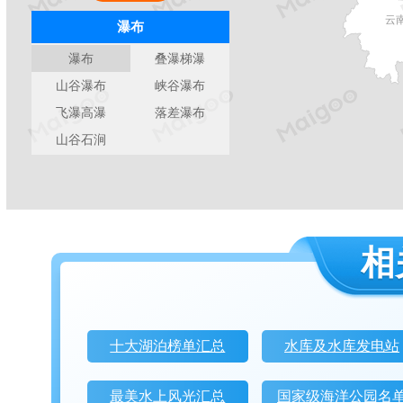
云
瀑布
瀑布
叠瀑梯瀑
山谷瀑布
峡谷瀑布
飞瀑高瀑
落差瀑布
山谷石涧
相
十大湖泊榜单汇总
水库及水库发电站
最美水上风光汇总
国家级海洋公园名