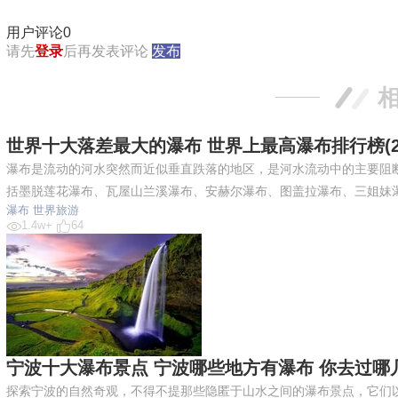
用户评论
0
请先
登录
后再发表评论
发布
世界十大落差最大的瀑布 世界上最高瀑布排行榜(20
瀑布是流动的河水突然而近似垂直跌落的地区，是河水流动中的主要阻
括墨脱莲花瀑布、瓦屋山兰溪瀑布、安赫尔瀑布、图盖拉瀑布、三姐妹
瀑布
世界旅游
1.4w+
64
宁波十大瀑布景点 宁波哪些地方有瀑布 你去过哪几
探索宁波的自然奇观，不得不提那些隐匿于山水之间的瀑布景点，它们