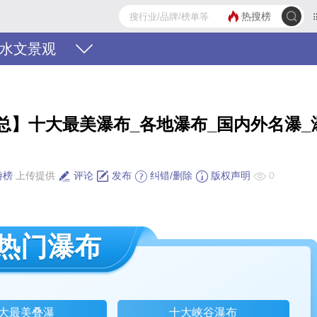
热搜榜
水文景观
总】十大最美瀑布_各地瀑布_国内外名瀑_
游榜
上传提供
评论
发布
纠错/删除
版权声明
0
热门瀑布
大最美叠瀑
十大峡谷瀑布