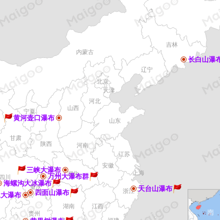
家具/定制
防静电地板
整体家装
吉林
内蒙古
长白山瀑
辽宁
北京
天津
河北
山西
宁夏
黄河壶口瀑布
山东
甘肃
陕西
河南
江苏
安徽
三峡大瀑布
上海
湖北
万州大瀑布群
四川
海螺沟大冰瀑布
重庆
天台山瀑布
浙江
四面山瀑布
水大瀑布
江西
湖南
贵州