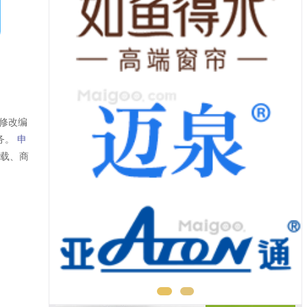
修改编
务。
申
转载、商