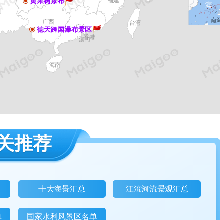
黄果树瀑布
福建
南
广西
台湾
广东
德天跨国瀑布景区
香港
澳门
海南
关推荐
十大海景汇总
江流河流景观汇总
单
国家水利风景区名单