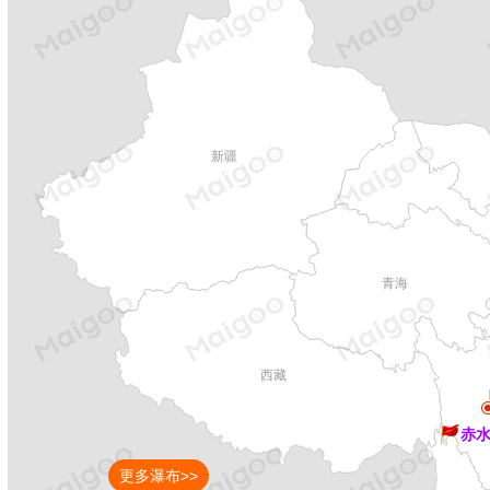
新疆
青海
西藏
赤
更多瀑布>>