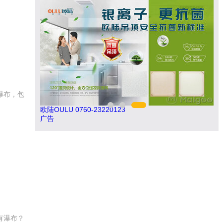
瀑布，包
肯帝亚KENTIER 4006-026-011
欧
广告
有瀑布？