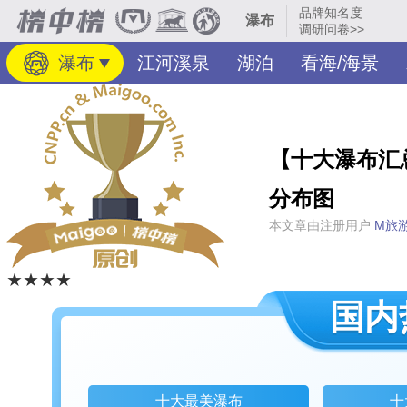
品牌知名度
瀑布
调研问卷>>
瀑布
江河溪泉
湖泊
看海/海景
【十大瀑布汇
分布图
本文章由注册用户
M旅
★★★★
国内
十大最美瀑布
十