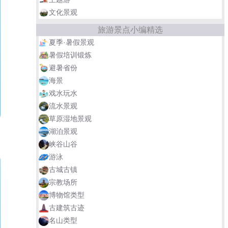
文化景观
旅游景点小编精选
夏季·暑假景观
暑假培训锻炼
避暑省份
海景
戏水玩水
流水景观
草原湿地景观
湖泊景观
峡谷山谷
游泳
古城古镇
宗教场所
博物馆类型
古建筑古迹
名山类型