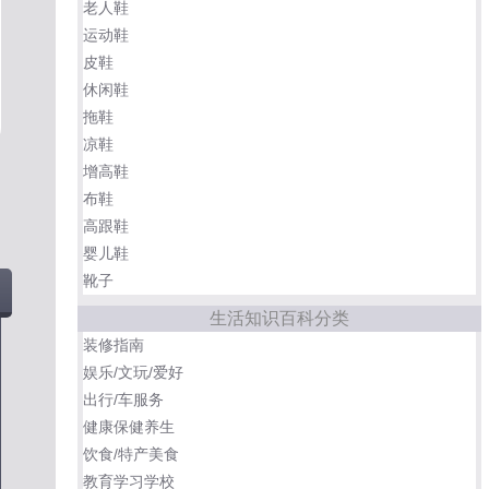
老人鞋
运动鞋
皮鞋
休闲鞋
拖鞋
凉鞋
增高鞋
布鞋
高跟鞋
婴儿鞋
靴子
生活知识百科分类
装修指南
娱乐/文玩/爱好
出行/车服务
健康保健养生
饮食/特产美食
教育学习学校