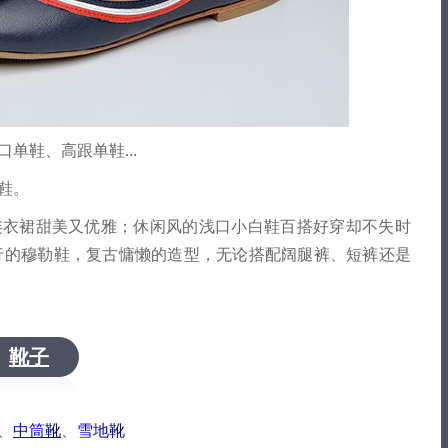
单鞋、高跟单鞋...
鞋。
连衣裙甜美又优雅；休闲风的浅口小白鞋百搭好穿却不失时
行的穆勒鞋，复古慵懒的造型，无论搭配阔腿裤、短裤还是
靴子
、
中筒靴
、
雪地靴