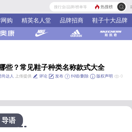
热搜榜
牌网购
精英名人堂
品牌招商
鞋子十大品牌
哪些？常见鞋子种类名称款式大全
时尚达人
上传提供
评论
发布
纠错/删除
版权声明
0
导语