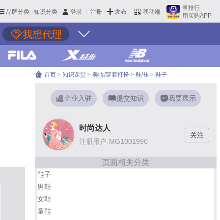
查排行
品牌分类
知识分类
发布
登录
注册
移动端
用买购APP
我想代理
首页
>
知识课堂
>
美妆/穿着打扮
>
鞋/袜
>
鞋子
企业入驻
提交知识
我要展示
时尚达人
注册用户-MG1001990
页面相关分类
鞋子
男鞋
女鞋
童鞋