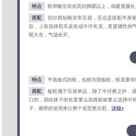
特点
鞋帮略呈筒状高到脚踝以上，保暖显腿长
搭配
切尔西短靴非常百搭，无论是搭配半身
款，上装选择机车皮衣或牛仔夹克，更显随性帅
呢大衣，气场全开。
特点
平底板式的鞋，也称为滑板鞋，鞋底要有
搭配
板鞋属于百搭单品，除了牛仔裤之外，
口的，因此袜子的长度要么选择船袜要么选择中
子、腕带的使用来让整个造型更出彩。
详细+