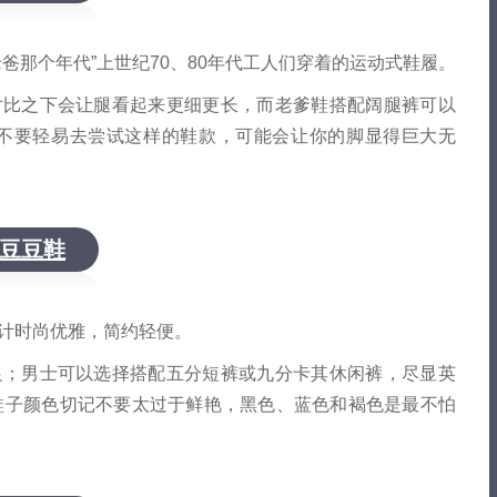
爸那个年代”上世纪70、80年代工人们穿着的运动式鞋履。
对比之下会让腿看起来更细更长，而老爹鞋搭配阔腿裤可以
不要轻易去尝试这样的鞋款，可能会让你的脚显得巨大无
豆豆鞋
计时尚优雅，简约轻便。
足；男士可以选择搭配五分短裤或九分卡其休闲裤，尽显英
鞋子颜色切记不要太过于鲜艳，黑色、蓝色和褐色是最不怕