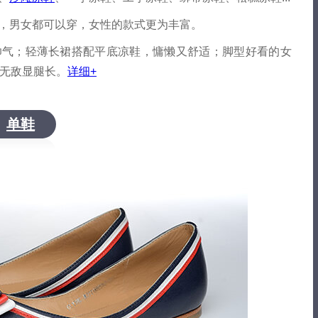
，男女都可以穿，女性的款式更为丰富。
帅气；轻薄长裙搭配平底凉鞋，慵懒又舒适；脚型好看的女
无敌显腿长。
详细+
单鞋