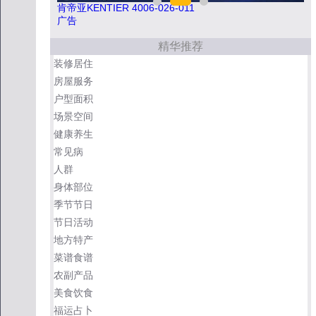
肯帝亚KENTIER 4006-026-011
如
广告
精华推荐
装修居住
房屋服务
户型面积
场景空间
健康养生
常见病
人群
身体部位
季节节日
节日活动
地方特产
菜谱食谱
农副产品
美食饮食
福运占卜