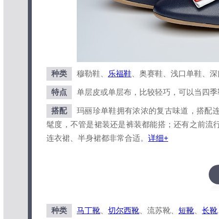
种类
穆勒鞋、
乐福鞋
、奥赛鞋、浅口单鞋、深口
特点
单层皮或单层布，比较轻巧，可以当四季
搭配
玛丽珍单鞋拥有浓浓的复古味道，搭配
髦度，不管是裙装还是裤装都能搭；还有之前流
连衣裙、半身裙都非常合适。
详细+
种类
马丁靴
、
切尔西靴
、流苏靴、
短靴
、
长靴