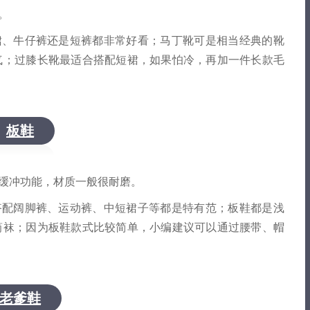
伟业ENF板材 020-84900747
。
裙、牛仔裤还是短裤都非常好看；马丁靴可是相当经典的靴
气；过膝长靴最适合搭配短裙，如果怕冷，再加一件长款毛
板鞋
缓冲功能，材质一般很耐磨。
搭配阔脚裤、运动裤、中短裙子等都是特有范；板鞋都是浅
筒袜；因为板鞋款式比较简单，小编建议可以通过腰带、帽
老爹鞋