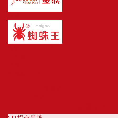
金猴Jinho
蜘蛛王SPIDERKING
木林森Mulinsen
他她TATA
沙驰鞋业Satchi
UGG
MONTAGUT梦特娇
GEOX杰欧适
查看更多
提交品牌