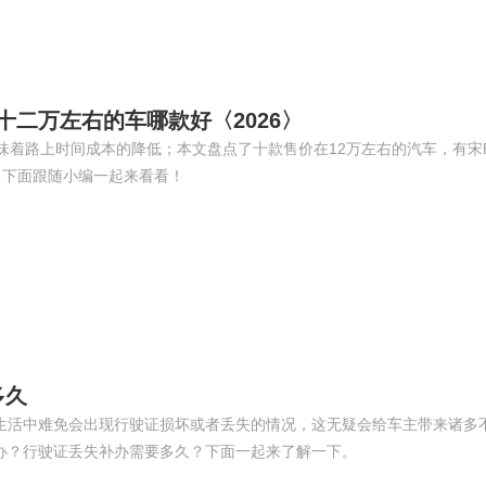
十二万左右的车哪款好〈2026〉
味着路上时间成本的降低；本文盘点了十款售价在12万左右的汽车，有宋P
等，下面跟随小编一起来看看！
多久
生活中难免会出现行驶证损坏或者丢失的情况，这无疑会给车主带来诸多
办？行驶证丢失补办需要多久？下面一起来了解一下。