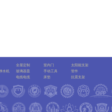
全屋定制
室内门
太阳能支架
净水机
玻璃器皿
手动工具
管件
电线电缆
床垫
抗震支架