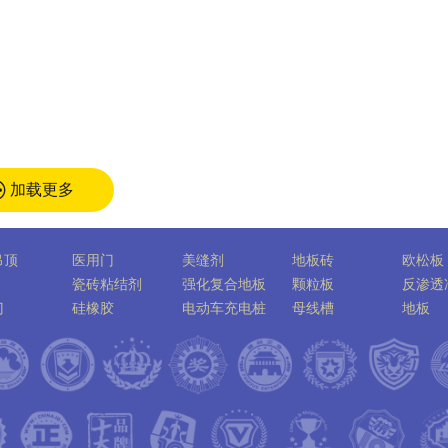
加载更多
吊顶
医用门
美缝剂
地板砖
欧松板
瓷砖粘结剂
强化复合地板
颗粒板
反渗透
门
硅橡胶
电动车充电桩
母线槽
地板
片
汽车充电桩
阀门