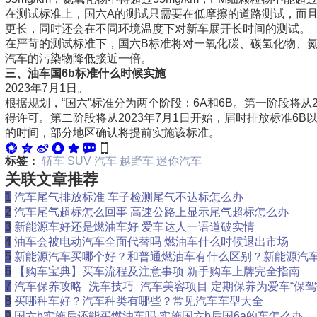
在测试标准上，国六A的测试只需要在低摩擦的道路测试，而
更长，同时还会在不同环境温度下对新车展开长时间的测试。
在严苛的测试标准下，国六B标准将对一氧化碳、碳氢化物、氮
汽车的污染物降低接近一倍。
三、油车国6b标准什么时候实施
2023年7月1日。
根据规划，“国六”标准分为两个阶段：6A和6B。第一阶段将从2
得许可。第二阶段将从2023年7月1日开始，届时排放标准6
的时间，部分地区确认将提前实施该标准。
标签：
轿车
SUV
汽车
越野车
迷你汽车
关联文章推荐
1
汽车尾气排放标准 车子检测尾气不达标怎么办
2
汽车尾气超标怎么回事 高速公路上显示尾气超标怎么办
3
新能源车好还是燃油车好 爱车达人一语道破实情
4
油车会被电动汽车全面代替吗 燃油车什么时候退出市场
5
新能源汽车买哪个好？和普通燃油车有什么区别？新能源汽
6
【购车宝典】买车流程及注意事项 新手购车上牌完全指南
7
汽车保养攻略_洗车技巧_汽车美容项目 定期保养为爱车“保驾
8
买哪种车好？汽车种类有哪些？常见汽车车型大全
9
国六b实施后还能买燃油车吗 实施国六b后国6a的车怎么办