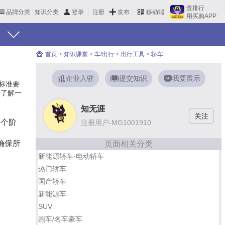
查排行
品牌分类
知识分类
发布
登录
注册
移动端
用买购APP
首页
>
知识课堂
>
车/出行
>
出行工具
>
轿车
企业入驻
提交知识
我要展示
标准要
来了解一
知无涯
二个阶
注册用户-MG1001910
确保所
页面相关分类
新能源轿车·电动轿车
热门轿车
国产轿车
新能源车
SUV
跑车/名车豪车