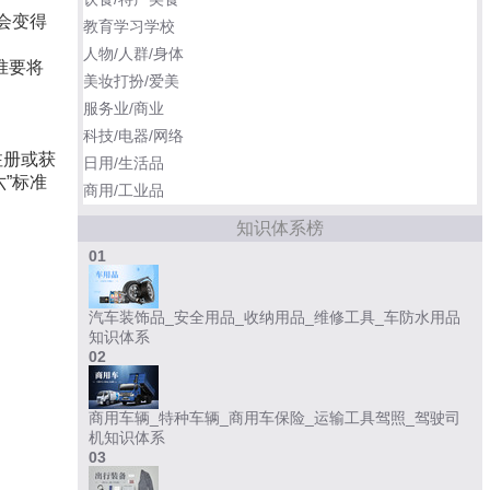
会变得
教育学习学校
人物/人群/身体
准要将
美妆打扮/爱美
服务业/商业
科技/电器/网络
注册或获
日用/生活品
”标准
商用/工业品
知识体系榜
01
汽车装饰品_安全用品_收纳用品_维修工具_车防水用品
知识体系
02
商用车辆_特种车辆_商用车保险_运输工具驾照_驾驶司
机知识体系
03