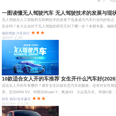
一图读懂无人驾驶汽车 无人驾驶技术的发展与现
无人驾驶在人工智能和互联网技术的发展下迅速成为汽车行业内的焦点
安全吗？各大企业对于无人驾驶的研究又到了哪一步？本期专题，编辑
★★★
辅助驾驶
汽车排行
6847
85
10款适合女人开的车推荐 女生开什么汽车好(2026
适合女人开的车有哪些？通常女生比较在意汽车的颜值，还有对女性驾驶
系、宏光MINI EV、特斯拉Model Y、奥迪A3、大众高尔夫、奔驰
★★★
轿车
跑车/名车豪车
313w+
1184