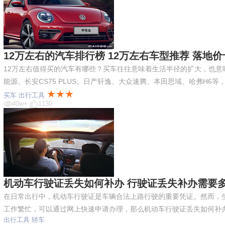
12万左右的汽车排行榜 12万左右车型推荐 落地价
12万左右值得买的汽车有哪些？买车往往意味着生活半径的扩大，也意
能源、长安CS75 PLUS、日产轩逸、大众速腾、本田思域、哈弗H6
★★★
买车
出行工具
40w+
1130
机动车行驶证丢失如何补办 行驶证丢失补办需要
在日常出行中，机动车行驶证是车辆合法上路行驶的重要凭证。然而，
工作繁忙，可以通过网上快速申请办理，那么机动车行驶证丢失如何补
出行工具
轿车