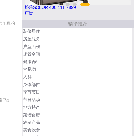
今顶KIND 400-826-5225
肯帝
广告
汽车真的
精华推荐
装修居住
房屋服务
户型面积
场景空间
健康养生
常见病
人群
身体部位
季节节日
节日活动
宝马3
地方特产
菜谱食谱
农副产品
美食饮食