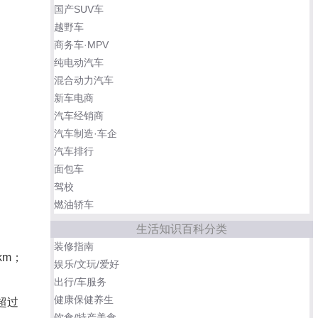
国产SUV车
越野车
商务车·MPV
纯电动汽车
混合动力汽车
新车电商
汽车经销商
汽车制造·车企
汽车排行
面包车
驾校
燃油轿车
生活知识百科分类
装修指南
km；
娱乐/文玩/爱好
出行/车服务
健康保健养生
超过
饮食/特产美食