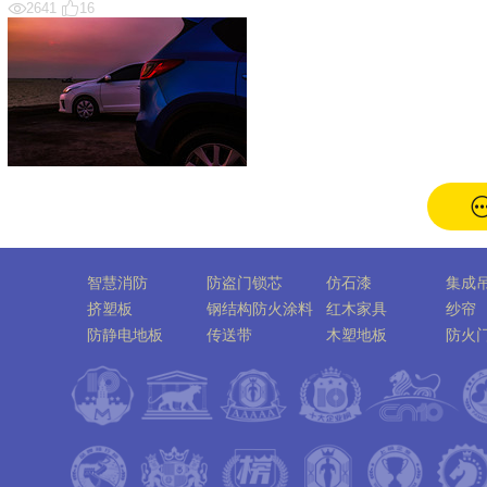
2641
16
智慧消防
防盗门锁芯
仿石漆
集成
挤塑板
钢结构防火涂料
红木家具
纱帘
防静电地板
传送带
木塑地板
防火
牙线
麻将机
防火涂料
暖气