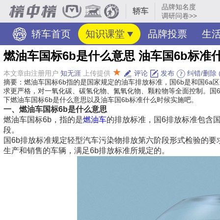
品牌知名度
轿车
调研问卷>>
轿车首页
知识课堂
品牌投票
生活
燃油车国标6b是什么意思 油车国6b标准
★
本文章由注册用户
知无涯
上传提供
评论
发布
纠错/删除
摘要：燃油车国标6b指的是国家规定的油车排放标准，国6b是和国6a
求更严格，对一氧化碳、碳氢化物、氮氧化物、颗粒物等全面控制。国6b
下燃油车国标6b是什么意思以及油车国6b标准什么时候实施吧。
一、燃油车国标6b是什么意思
燃油车国标6b，指的是
燃油车
的排放标准，国6排放标准包含国
段。
国6b排放标准规定轻型汽车污染物排放第六阶段形式检验的
生产和销售的车辆，满足6b排放标准所规定的。