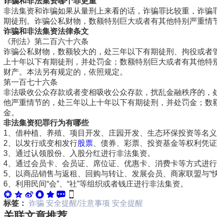
诈骗和非法集资哪个罪更重
非法集资和诈骗如果从量刑上来看的话，诈骗罪比较重，诈骗
期徒刑。诈骗公私财物，数额特别巨大或者有其他特别严重情
诈骗和非法集资法律条文
《刑法》第二百六十六条
诈骗公私财物，数额较大的，处三年以下有期徒刑、拘役或者
上十年以下有期徒刑，并处罚金；数额特别巨大或者有其他特
财产。本法另有规定的，依照规定。
第一百七十六条
非法吸收公众存款或者变相吸收公众存款，扰乱金融秩序的，
他严重情节的，处三年以上十年以下有期徒刑，并处罚金；数
金。
非法集资犯罪行为有哪些
1、借种植、养殖、项目开发、庄园开发、生态环保投资等名
2、以发行或变相发行
股票
、债券、彩票、投资基金等权利凭证
3、通过认领股份、入股分红进行非法集资。
4、通过会员卡、会员证、席位证、优惠卡、消费卡等方式进
5、以商品销售与返租、回购与转让、发展会员、商家联盟与“
6、利用民间“会”、“社”等组织或者钱庄进行非法集资。
标签：
诈骗
安全提醒/注意事项
安全提醒
关联文章推荐