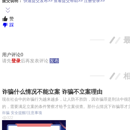
提交说明：
快速提交发布>>
查看提交帮助>>
注册登录>>
南飞NCNF 0791-8838803
赞
踩
用户评论
0
请先
登录
后再发表评论
发布
诈骗什么情况不能立案 诈骗不立案理由
现在社会中的诈骗行为越来越多，让人防不胜防，因诈骗罪是刑法中很
的，需要满足立案的条件警察才给予立案侦查。那什么情况下诈骗罪才
诈骗
安全提醒/注意事项
322