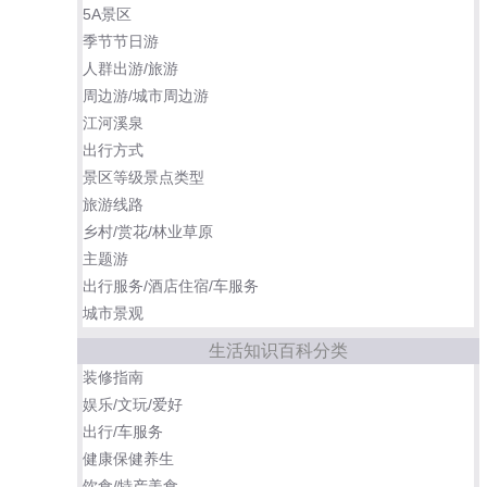
5A景区
季节节日游
人群出游/旅游
周边游/城市周边游
江河溪泉
出行方式
景区等级景点类型
旅游线路
乡村/赏花/林业草原
主题游
出行服务/酒店住宿/车服务
城市景观
生活知识百科分类
装修指南
娱乐/文玩/爱好
出行/车服务
健康保健养生
饮食/特产美食