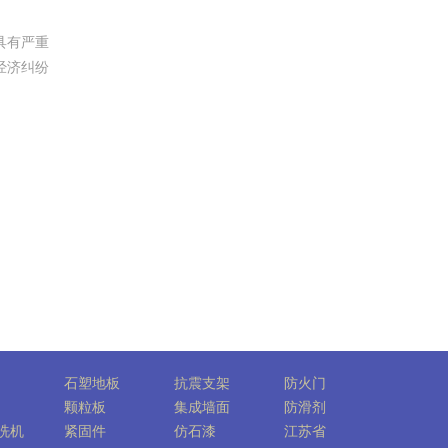
具有严重
经济纠纷
石塑地板
抗震支架
防火门
颗粒板
集成墙面
防滑剂
洗机
紧固件
仿石漆
江苏省