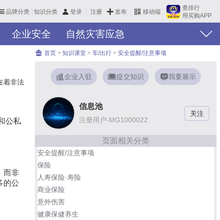
查排行
品牌分类
知识分类
发布
登录
注册
移动端
用买购APP
企业安全
自然灾害应急
首页
>
知识课堂
>
车/出行
>
安全提醒/注意事项
企业入驻
提交知识
我要展示
在着非法
信息池
注册用户-MG1000022
和公私
页面相关分类
安全提醒/注意事项
保险
；而非
人寿保险·寿险
多的公
商业保险
意外伤害
健康保健养生