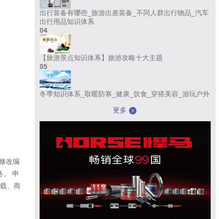
出行装备有哪些_旅游出差装备_不同人群出行物品_汽车
出行用品知识体系
04
【旅游景点知识体系】旅游攻略十大主题
05
冬季知识体系_取暖防寒_健康_饮食_穿搭美容_游玩户外
更多
修改编
务。
申
转载、商