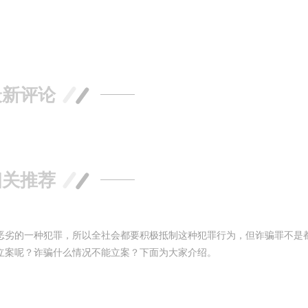
6
万嘉WANJIA 400-861-6677
最新评论
相关推荐
恶劣的一种犯罪，所以全社会都要积极抵制这种犯罪行为，但诈骗罪不是
立案呢？诈骗什么情况不能立案？下面为大家介绍。