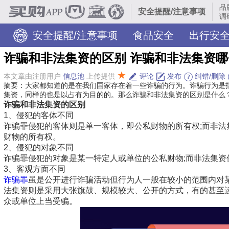
品
安全提醒/注意事项
调
安全提醒/注意事项
食品安全
出行安
诈骗和非法集资的区别 诈骗和非法集资
危险物品防范
旅游安全
个人网络信息安全
★
本文章由注册用户
信息池
上传提供
评论
发布
纠错/删除
摘要：大家都知道的是在我们国家存在着一些诈骗的行为。诈骗行为是
集资，同样的也是以占有为目的的。那么诈骗和非法集资的区别是什么
诈骗和非法集资的区别
1、侵犯的客体不同
诈骗罪侵犯的客体则是单一客体，即公私财物的所有权;而非
财物的所有权。
2、侵犯的对象不同
诈骗罪侵犯的对象是某一特定人或单位的公私财物;而非法集
3、客观方面不同
诈骗罪
虽是公开进行诈骗活动但行为人一般在较小的范围内对
法集资则是采用大张旗鼓、规模较大、公开的方式，有的甚至
众或单位上当受骗。