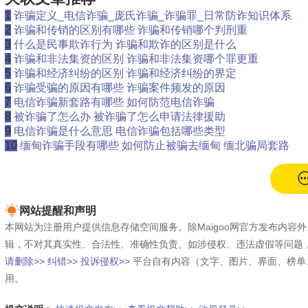
1
诈骗定义_电信诈骗_庞氏诈骗_诈骗罪_日常防诈知识体系
2
诈骗和传销的区别有哪些 诈骗和传销哪个判刑重
3
什么是民事欺诈行为 诈骗和欺诈的区别是什么
4
诈骗和非法集资的区别 诈骗和非法集资哪个罪更重
5
诈骗和经济纠纷的区别 诈骗和经济纠纷的界定
6
诈骗受骗的原因有哪些 诈骗案件频发的原因
7
电信诈骗新套路有哪些 如何防范电信诈骗
8
被诈骗了怎么办 被诈骗了怎么申请法律援助
9
电信诈骗是什么意思 电信诈骗包括哪些类型
10
缅甸诈骗手段有哪些 如何防止被骗去缅甸 缅北骗局套路
网站提醒和声明
本网站为注册用户提供信息存储空间服务。除Maigoo网官方发布内
辑，不对其真实性、合法性、准确性负责。如涉侵权、违法虚假等问题
请删除>>
纠错>>
投诉侵权>>
平台自有内容（文字、图片、界面、榜单
用。