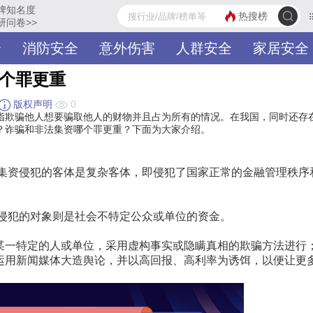
牌知名度
热搜榜
研问卷>>
全
消防安全
意外伤害
人群安全
家居安全
哪个罪更重
哲理智慧
励志成功
版权声明
0
指欺骗他人想要骗取他人的财物并且占为所有的情况。在我国，同时还存
？诈骗和非法集资哪个罪更重？下面为大家介绍。
法集资侵犯的客体是复杂客体，即侵犯了国家正常的金融管理秩序
资侵犯的对象则是社会不特定公众或单位的资金。
某一特定的人或单位，采用虚构事实或隐瞒真相的欺骗方法进行
运用新闻媒体大造舆论，并以高回报、高利率为诱饵，以便让更