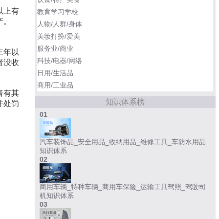
以上有
教育学习学校
产。
人物/人群/身体
美妆打扮/爱美
服务业/商业
三年以
科技/电器/网络
者没收
日用/生活品
商用/工业品
者有其
知识体系榜
并处罚
01
汽车装饰品_安全用品_收纳用品_维修工具_车防水用品
知识体系
02
商用车辆_特种车辆_商用车保险_运输工具驾照_驾驶司
机知识体系
03