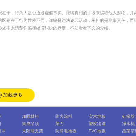
限在于，行为人是否通过虚假事实、隐瞒真相的手段来骗取他人财物，并
的区别在于行为性质不同，诈骗是违法犯罪活动，承担的是刑事责任，而
你还不太清楚诈骗和经济纠纷的界定，不妨看看下文的介绍。
加载更多
杯
加固材料
防火涂料
实木地板
硅橡胶
门
集成吊顶
菜刀
塑胶跑道
净水机
口罩
太阳能支架
防静电地板
PVC地板
蔬菜清