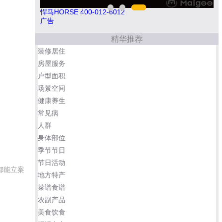
悍马HORSE 400-012-6012
广告
精华推荐
装修居住
房屋服务
户型面积
场景空间
健康养生
常见病
人群
身体部位
季节节日
节日活动
都能立案
地方特产
菜谱食谱
农副产品
美食饮食