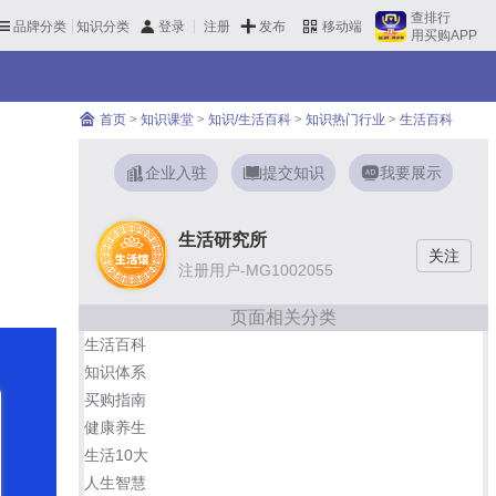
查排行
品牌分类
知识分类
发布
登录
注册
移动端
用买购APP
首页
>
知识课堂
>
知识/生活百科
>
知识热门行业
>
生活百科
企业入驻
提交知识
我要展示
生活研究所
注册用户-MG1002055
页面相关分类
生活百科
知识体系
买购指南
健康养生
生活10大
人生智慧