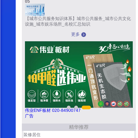
05
【城市公共服务知识体系】城市公共服务_城市公共文化
设施_城市娱乐场所_名校汇总知识
更多
伟业ENF板材 020-84900747
广告
精华推荐
装修居住