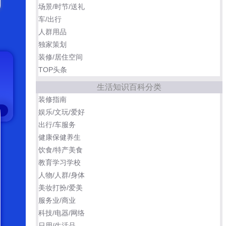
场景/时节/送礼
车/出行
人群用品
独家策划
装修/居住空间
TOP头条
生活知识百科分类
装修指南
娱乐/文玩/爱好
出行/车服务
健康保健养生
饮食/特产美食
教育学习学校
人物/人群/身体
美妆打扮/爱美
服务业/商业
科技/电器/网络
日用/生活品