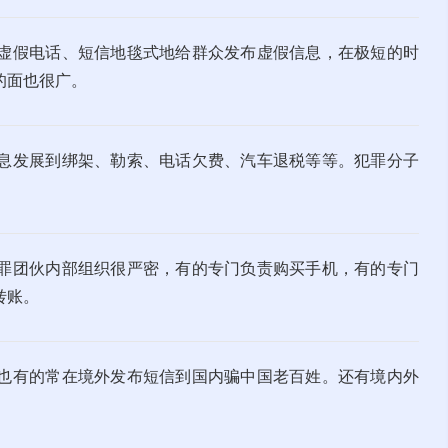
虚假电话、短信地毯式地给群众发布虚假信息，在极短的时
的面也很广。
息发展到绑架、勒索、电话欠费、汽车退税等等。犯罪分子
罪团伙内部组织很严密，有的专门负责购买手机，有的专门
转账。
0-23220123
创星地板 400-0519-398
也有的常在境外发布短信到国内骗中国老百姓。还有境内外