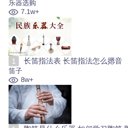
乐器选购
7.1w+
长笛指法表 长笛指法怎么摁音
笛子
8w+