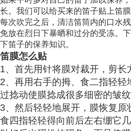
长。我们可以给买来的笛子贴上笛膜
每次吹完之后，清洁笛筒内的口水残
免放在烈日下暴晒和过分的受冻。下
下笛子的保养知识。
笛膜怎么贴
1、首先用针将膜对裁开，剪长
2、再用右手的拇、食二指轻轻
过捻动使膜捻成很多细密的皱纹
3、然后轻轻地展开，膜恢复原
食四指轻轻得向前后左右绷它几