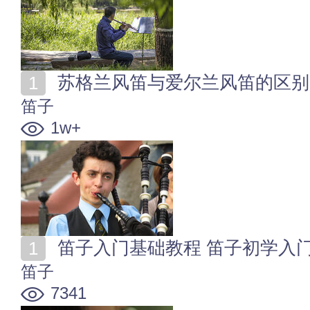
苏格兰风笛与爱尔兰风笛的区别
笛子
1w+
笛子入门基础教程 笛子初学入
笛子
7341