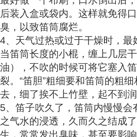
最好做一个布刷，口水倒出后，
后装入盒或袋内。这样就免得口
臭，以致笛筒腐烂。
4、天气过热或过于干燥时，最好
当笛筒长度的小棍，缠上几层干
油），不吹的时候可将它塞入笛
裂。“笛胆”粗细要和笛筒的粗
去，细了挨不上竹壁，起不到润
5、笛子吹久了，笛筒内慢慢会
之气水的浸透，久而久之结成了
生，常常发出臭味，甚至要影响