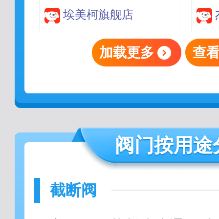
总闸阀 DN15=4分
埃美柯旗舰店
加载更多
查
阀门按用途
截断阀