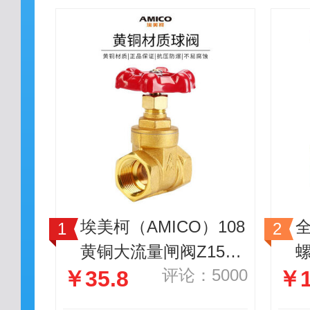
埃美柯（AMICO）108
全
黄铜大流量闸阀Z15W-
评论：5000
￥35.8
￥1
16T加厚耐高温内螺纹
蒸汽阀门 家用自来水
寸