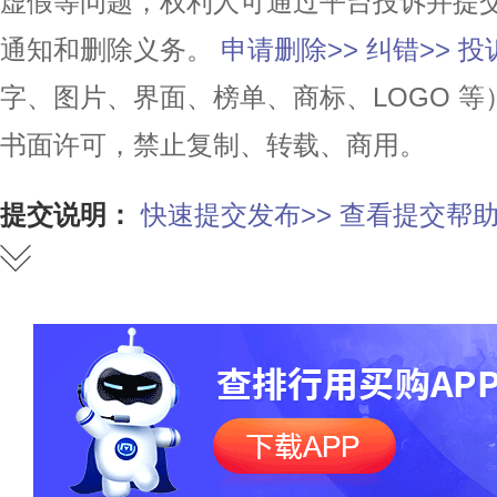
虚假等问题，权利人可通过平台投诉并提
通知和删除义务。
申请删除>>
纠错>>
投
字、图片、界面、榜单、商标、LOGO 
书面许可，禁止复制、转载、商用。
提交说明：
快速提交发布>>
查看提交帮助