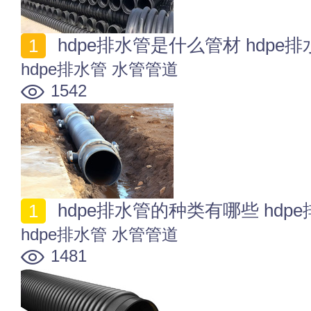
hdpe排水管是什么管材 hdpe
hdpe排水管
水管管道
1542
hdpe排水管的种类有哪些 hd
hdpe排水管
水管管道
1481