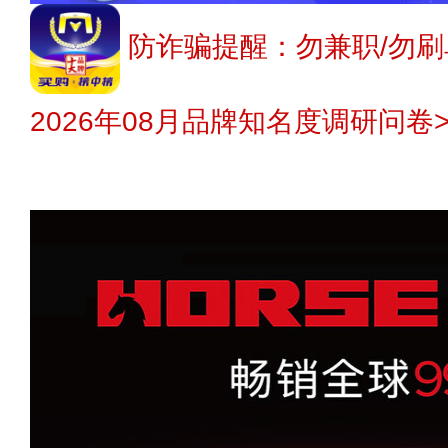
防诈骗提醒：勿兼职/勿刷
2026年08月品牌知名度调研问卷>