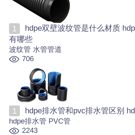
hdpe双壁波纹管是什么材质 hdpe双壁波纹管连接方式
有哪些
波纹管
水管管道
706
hdpe排水管和pvc排水管区别 h
hdpe排水管
PVC管
2243