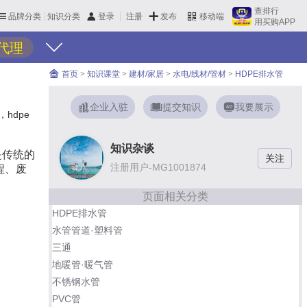
查排行
品牌分类
知识分类
发布
登录
注册
移动端
用买购APP
代理
首页
>
知识课堂
>
建材/家居
>
水电/线材/管材
>
HDPE排水管
企业入驻
提交知识
我要展示
hdpe
知识杂谈
是传统的
注册用户-MG1001874
程、废
页面相关分类
HDPE排水管
水管管道·塑料管
三通
地暖管·暖气管
不锈钢水管
PVC管