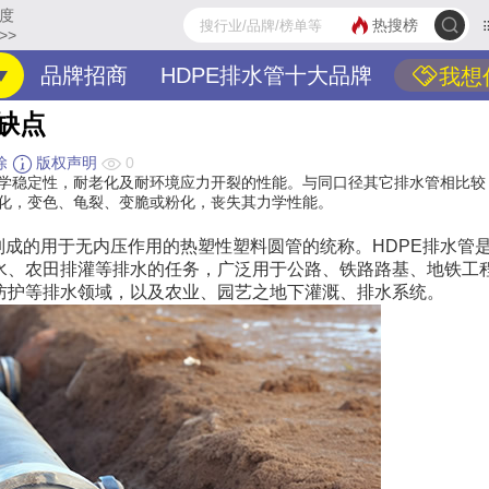
度
热搜榜
>>
品牌招商
HDPE排水管十大品牌
我想
优缺点
除
版权声明
0
学稳定性，耐老化及耐环境应力开裂的性能。与同口径其它排水管相比较，
老化，变色、龟裂、变脆或粉化，丧失其力学性能。
成的用于无内压作用的热塑性塑料圆管的统称。HDPE排水管
水、农田排灌等排水的任务，广泛用于公路、铁路路基、地铁工
防护等排水领域，以及农业、园艺之地下灌溉、排水系统。