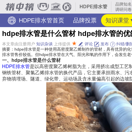
品牌知名
HDPE排水管
调研问卷
HDPE排水管首页
品牌投票
知识课堂
hdpe排水管是什么管材 hdpe排水管的
★
本文章由注册用户
知识杂谈
上传提供
评论
发布
纠错/删
摘要：hdpe排水管是一种使用高密度聚乙烯制作的管材，具有优异的化
排水管售价较低。但hdpe排水管在大气、阳光和氧的作用下，会发生
一、hdpe排水管是什么管材
HDPE排水管
是以高密度聚乙烯树脂为主，采用挤出成型工艺制
钢铁管材、聚氯乙烯排水管的换代产品，它主要承担雨水、污
弃物填埋场、隧道、绿化带、运动场及含水量偏高引起的边坡