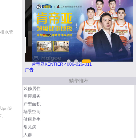
e排水管
今顶KIND 400-826-5225
肯帝
广告
精华推荐
装修居住
房屋服务
户型面积
和pe管
场景空间
下。
健康养生
常见病
人群