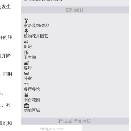
会发生
空间设计
家居装饰/饰品
植物花卉园艺
好的经
厨房
量并降
卫生间
客厅
，同时
卧室
餐厅餐馆
低。
阳台花园
孔、衬
功能区域
行业品牌展示位
氧剂和