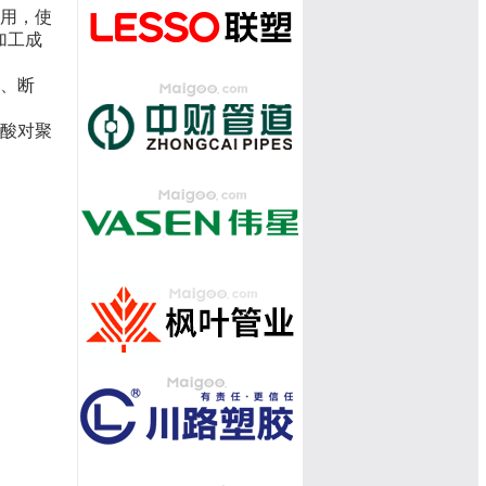
作用，使
加工成
联、断
硫酸对聚