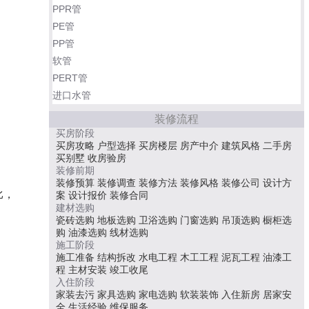
PPR管
PE管
PP管
软管
PERT管
进口水管
装修流程
买房阶段
买房攻略
户型选择
买房楼层
房产中介
建筑风格
二手房
买别墅
收房验房
装修前期
装修预算
装修调查
装修方法
装修风格
装修公司
设计方
比，
案
设计报价
装修合同
建材选购
瓷砖选购
地板选购
卫浴选购
门窗选购
吊顶选购
橱柜选
购
油漆选购
线材选购
施工阶段
施工准备
结构拆改
水电工程
木工工程
泥瓦工程
油漆工
程
主材安装
竣工收尾
入住阶段
家装去污
家具选购
家电选购
软装装饰
入住新房
居家安
全
生活经验
维保服务