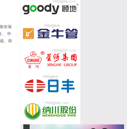
修改编
务。
申
转载、商