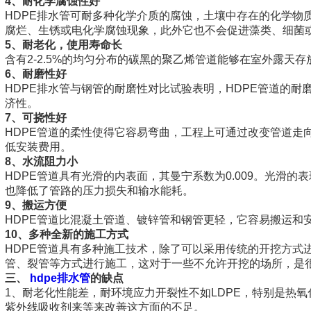
4、耐化学腐蚀性好
HDPE排水管可耐多种化学介质的腐蚀，土壤中存在的化学物
腐烂、生锈或电化学腐蚀现象，此外它也不会促进藻类、细菌
5、耐老化，使用寿命长
含有2-2.5%的均匀分布的碳黑的聚乙烯管道能够在室外露天
6、耐磨性好
HDPE排水管与钢管的耐磨性对比试验表明，HDPE管道的耐
济性。
7、可挠性好
HDPE管道的柔性使得它容易弯曲，工程上可通过改变管道走
低安装费用。
8、水流阻力小
HDPE管道具有光滑的内表面，其曼宁系数为0.009。光滑
也降低了管路的压力损失和输水能耗。
9、搬运方便
HDPE管道比混凝土管道、镀锌管和钢管更轻，它容易搬运和
10、多种全新的施工方式
HDPE管道具有多种施工技术，除了可以采用传统的开挖方式
管、裂管等方式进行施工，这对于一些不允许开挖的场所，是
三、
hdpe排水管
的缺点
1、耐老化性能差，耐环境应力开裂性不如LDPE，特别是热
紫外线吸收剂来等来改善这方面的不足。