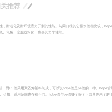
相关推荐
性，耐老化及耐环境应力开裂的性能。与同口径其它排水管相比较，hdp
变色、龟裂、变脆或粉化，丧失其力学性能。
，而PE管采用聚乙烯塑料制成，可以说hdpe管是pe管的一种。hdpe管
度、价格、适用范围也存在不同。hdpe管与pe管哪个好？下面具体来了解