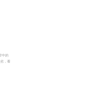
管中的
优劣，看