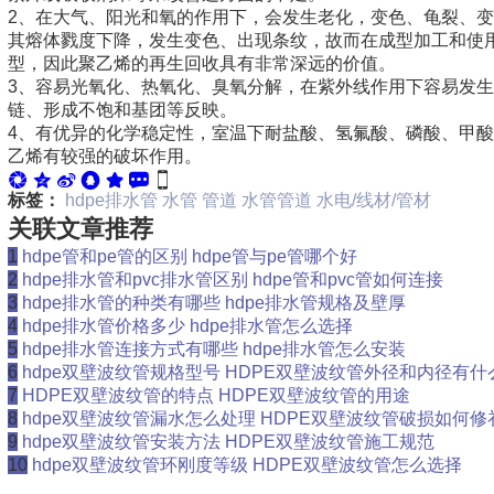
2、在大气、阳光和氧的作用下，会发生老化，变色、龟裂、
其熔体戮度下降，发生变色、出现条纹，故而在成型加工和使
型，因此聚乙烯的再生回收具有非常深远的价值。
3、容易光氧化、热氧化、臭氧分解，在紫外线作用下容易发
链、形成不饱和基团等反映。
4、有优异的化学稳定性，室温下耐盐酸、氢氟酸、磷酸、甲
乙烯有较强的破坏作用。
标签：
hdpe排水管
水管
管道
水管管道
水电/线材/管材
关联文章推荐
1
hdpe管和pe管的区别 hdpe管与pe管哪个好
2
hdpe排水管和pvc排水管区别 hdpe管和pvc管如何连接
3
hdpe排水管的种类有哪些 hdpe排水管规格及壁厚
4
hdpe排水管价格多少 hdpe排水管怎么选择
5
hdpe排水管连接方式有哪些 hdpe排水管怎么安装
6
hdpe双壁波纹管规格型号 HDPE双壁波纹管外径和内径有什
7
HDPE双壁波纹管的特点 HDPE双壁波纹管的用途
8
hdpe双壁波纹管漏水怎么处理 HDPE双壁波纹管破损如何修
9
hdpe双壁波纹管安装方法 HDPE双壁波纹管施工规范
10
hdpe双壁波纹管环刚度等级 HDPE双壁波纹管怎么选择