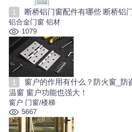
断桥铝门窗配件有哪些 断桥铝
铝合金门窗
铝材
1079
窗户的作用有什么？防火窗_防盗窗_隔音窗_逃生窗_保
温窗 窗户功能也强大！
窗户
门窗/楼梯
5667