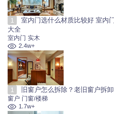
室内门选什么材质比较好 室内门的选购_安装_保养知识
大全
室内门
实木
2.4w+
旧窗户怎么拆除？老旧窗户拆卸
窗户
门窗/楼梯
1.7w+