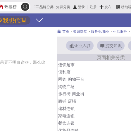
热搜榜
品牌分类
知识分类
发布
登录
注册
移动
我想代理
首页
>
知识课堂
>
服务业/商业
>
生活服务
>
企业入驻
提交知识
页面相关分类
果弄不明白这些，那么你
连锁超市
便利店
网购·购物平台
购物广场
步行街·商业街
商铺·店铺
建材连锁
家电连锁
餐饮连锁
化妆品连锁