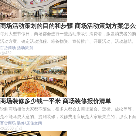
商场活动策划的目的和步骤 商场活动策划方案怎么
每到大型节假日，商场都会进行一些活动来吸引消费者，激发消费者的购
活动方案、确定活动流程、筹备物资、宣传推广、开展活动、活动总结。
百货商场
活动策划
432
商场装修多少钱一平米 商场装修报价清单
说到商场相信大家都不陌生，很多人都会去商场聚会、逛街、放松等等，
是不能马虎大意的。提到装修，装修费用应该是大家最关注的，那么下面
百货商场
装修/居住空间
2538
3