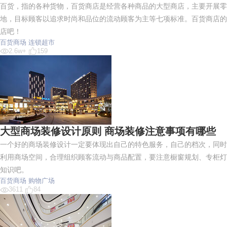
百货，指的各种货物，百货商店是经营各种商品的大型商店，主要开展零
地，目标顾客以追求时尚和品位的流动顾客为主等七项标准。百货商店的
店吧！
百货商场
连锁超市
2.6w+
159
大型商场装修设计原则 商场装修注意事项有哪些
一个好的商场装修设计一定要体现出自己的特色服务，自己的档次，同时
利用商场空间，合理组织顾客流动与商品配置，要注意橱窗规划、专柜灯
知识吧。
百货商场
购物广场
3611
84