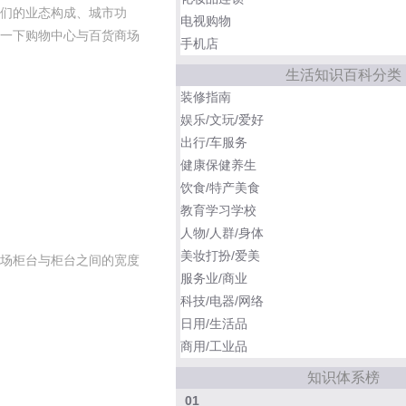
们的业态构成、城市功
电视购物
一下购物中心与百货商场
手机店
生活知识百科分类
装修指南
娱乐/文玩/爱好
出行/车服务
健康保健养生
饮食/特产美食
教育学习学校
人物/人群/身体
美妆打扮/爱美
场柜台与柜台之间的宽度
服务业/商业
科技/电器/网络
日用/生活品
商用/工业品
知识体系榜
01