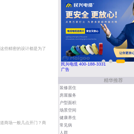
这些精密的设计都是为了
巧夺天工 400-189-0909
广告
精华推荐
装修居住
房屋服务
户型面积
场景空间
健康养生
道商场一般几点开门？商
常见病
人群