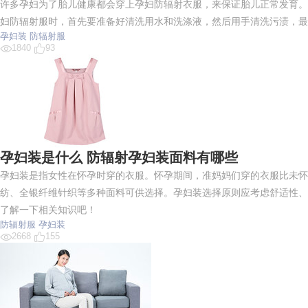
许多孕妇为了胎儿健康都会穿上孕妇防辐射衣服，来保证胎儿正常发育。
妇防辐射服时，首先要准备好清洗用水和洗涤液，然后用手清洗污渍，最
孕妇装
防辐射服
1840
93
孕妇装是什么 防辐射孕妇装面料有哪些
孕妇装是指女性在怀孕时穿的衣服。怀孕期间，准妈妈们穿的衣服比未怀
纺、全银纤维针织等多种面料可供选择。孕妇装选择原则应考虑舒适性、
了解一下相关知识吧！
防辐射服
孕妇装
2668
155