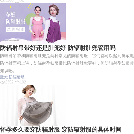
3280
82
防辐射吊带好还是肚兜好 防辐射肚兜管用吗
防辐射吊带和防辐射肚兜是两种常见的防辐射服，它们都可以起到屏蔽电
防辐射面积上讲，防辐射孕妇吊带比防辐射肚兜更好，但防辐射孕妇吊带
知识吧。
肚兜
防辐射服
2352
102
怀孕多久要穿防辐射服 穿防辐射服的具体时间