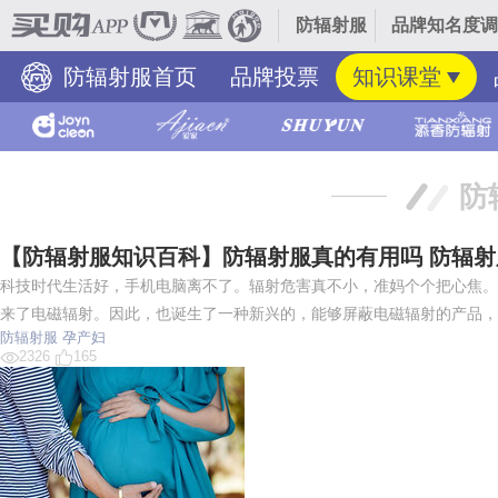
防辐射服
品牌知名度调
防辐射服首页
品牌投票
知识课堂
防
【防辐射服知识百科】防辐射服真的有用吗 防辐
科技时代生活好，手机电脑离不了。辐射危害真不小，准妈个个把心焦。
来了电磁辐射。因此，也诞生了一种新兴的，能够屏蔽电磁辐射的产品，
防辐射服
孕产妇
2326
165