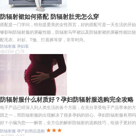
防辐射裙如何搭配 防辐射肚兜怎么穿
搭配是一门学问，特别是爱美的女性而言，好的搭配可是一天生活的开始
够影响防辐射服的屏蔽性能，防辐射马甲裙以及防辐射裙的屏蔽性能比较
配毛衣、衬衫、T恤、打底裤等穿，非常时尚。
防辐射服
孕妇装
2154
78
防辐射服什么材质好？孕妇防辐射服选购完全攻略
电子产品已经深入到人类生活的各个方面，在充分享受电子产品带来的方
因之一，而防辐射服的出现解决了很多孕妈的担心。孕妇防辐射服有用吗
好？小编为您一一解答，全方位的解析防辐射的选购技巧，给孩子更好的
★★★
防辐射服
孕产妇用品选购