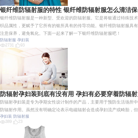
银纤维防辐射服的特性 银纤维防辐射服怎么清洁保
银纤维防辐射服是一种新型、受欢迎的防辐射服。它是将银通过特殊技术
织品属性，更赋予了它所有的银所具有的传导功能。银纤维防辐射服具有
注意保养，避免氧化。下面一起来了解一下银纤维防辐射服吧！
防辐射服
孕妇装
2731
93
防辐射孕妇装到底有没有用 孕妇有必要穿着防辐射
防辐射孕妇装是专为孕期女性设计制作的产品，主要用于预防生活场所中
防辐射作用。虽然没有明确定论表示电磁辐射会造成孕妇流产或畸胎，但
孕妇装
防辐射服
389
23