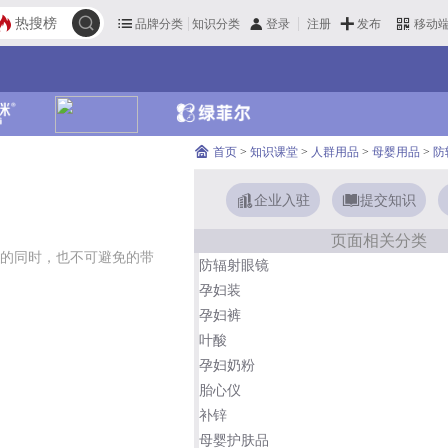
热搜榜
品牌分类
知识分类
发布
登录
注册
移动
首页
>
知识课堂
>
人群用品
>
母婴用品
>
防
企业入驻
提交知识
页面相关分类
的同时，也不可避免的带
防辐射眼镜
孕妇装
孕妇裤
叶酸
孕妇奶粉
胎心仪
补锌
母婴护肤品