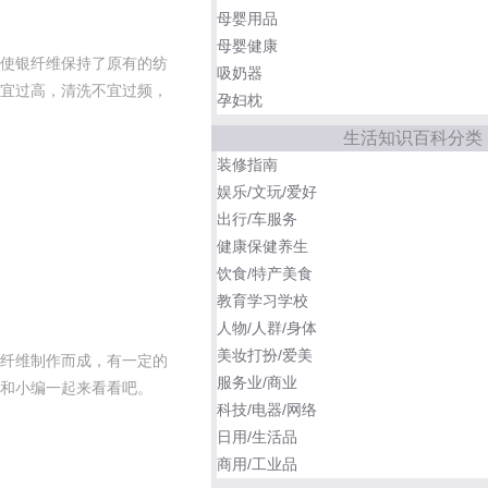
母婴用品
母婴健康
使银纤维保持了原有的纺
吸奶器
宜过高，清洗不宜过频，
孕妇枕
生活知识百科分类
装修指南
娱乐/文玩/爱好
出行/车服务
健康保健养生
饮食/特产美食
教育学习学校
人物/人群/身体
美妆打扮/爱美
纤维制作而成，有一定的
服务业/商业
和小编一起来看看吧。
科技/电器/网络
日用/生活品
商用/工业品