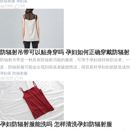
防辐射服
孕妇装
1966
106
防辐射吊带可以贴身穿吗 孕妇如何正确穿戴防辐射
防辐射吊带是一种具有防辐射功能的服装，可用于孕妇或特殊职业者。一
是，防辐射服可能会出现刮痕或者破损情况，很容易对孕妇的肌肤造成伤
孕妇装
防辐射服
2839
45
孕妇防辐射服能洗吗 怎样清洗孕妇防辐射服