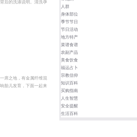
背后的洗涤说明。清洗孕
人群
身体部位
季节节日
节日活动
地方特产
菜谱食谱
农副产品
美食饮食
福运占卜
宗教信仰
一席之地，有金属纤维混
知识百科
响胎儿发育，下面一起来
买购指南
人生智慧
安全提醒
生活百科