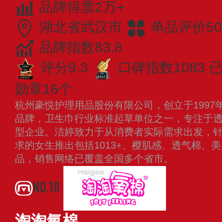
品牌得票2万+
湖北省武汉市
单品评价50
品牌指数83.8
评分9.3
口碑指数1083
已
勋章16个
杭州豪悦护理用品股份有限公司，创立于1997
品牌，卫生巾行业标准起草单位之一，专注于
型企业。洁婷致力于从消费者实际需求出发，
求的女生推出包括1013+、樱肌感、透气棉、
品，销售网络已覆盖全国多个省市。
查看更多
NO.10
淘淘氧棉