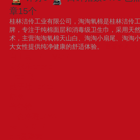
章15个
桂林洁伶工业有限公司，淘淘氧棉是桂林洁伶工业
牌，专注于纯棉面层和消毒级卫生巾，采用天
术，主营淘淘氧棉天山白、淘淘小扇尾、淘淘
大女性提供纯净健康的舒适体验。
查看更多
自由点FREEMORE
安尔乐anerle
Free·飞
她研社Herlab
舒莱
倍舒特
千金净雅JAYA
未可V-GIRL
elis爱璐茜