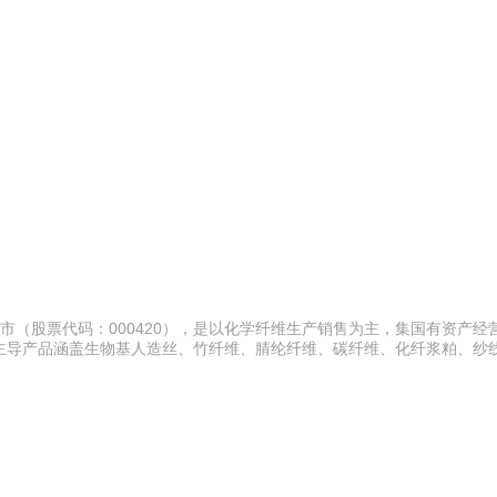
上市（股票代码：000420），是以化学纤维生产销售为主，集国有资产经
导产品涵盖生物基人造丝、竹纤维、腈纶纤维、碳纤维、化纤浆粕、纱线