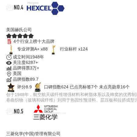
NO.4
HEXCEL赫氏
美国赫氏公司
4个行业上榜十大品牌
专业评测A+ x88
行业标杆 x124
成立时间1948年
关注度6287+
品牌得票3万+
美国
品牌指数89.7
评分8.9
口碑指数624
已点亮标签7个
未点亮勋章16个
创于1948年，航空航天碳纤维增强材料和树脂体系以及蜂窝的优秀
卷曲织物（玻璃和碳纤维）到用于热固性预浸料、层压板和拉挤成型
NO.5
三菱化学
三菱化学(中国)管理有限公司