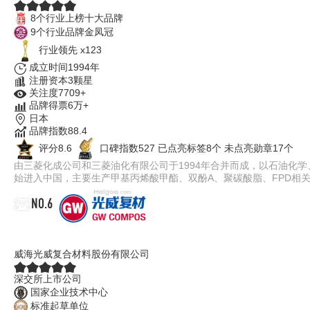
8个行业上榜十大品牌
9个行业品牌金凤冠
行业领先 x123
成立时间1994年
注册资本3颗星
关注度7709+
品牌得票6万+
日本
品牌指数88.4
评分8.6
口碑指数527
已点亮标签8个
未点亮勋章17个
由三菱化成公司和三菱油化有限公司于1994年合并而成，以石油化
始进入中国，主要生产甲基丙烯酸甲酯、双酚A、聚碳酸脂、FPD相
NO.6
光威复材GW
威海光威复合材料股份有限公司
深交所上市公司
国家企业技术中心
标准起草单位