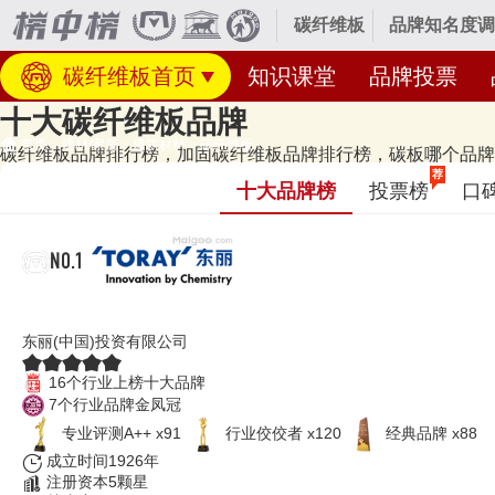
碳纤维板
品牌知名度调
碳纤维板首页
知识课堂
品牌投票
十大碳纤维板品牌
首页
>
建材/家居
>
建筑材料
>
碳纤维板
碳纤维板品牌排行榜，加固碳纤维板品牌排行榜，碳板哪个品牌好
经专业研究评测的2026年
碳纤维板十大品牌名单
发布啦！居前十的有：TO
荐
十大品牌榜
投票榜
口
榜单和著名碳纤维板品牌名单的是口碑好或知名度高、有实力的品牌，排名
（2205群组）。榜单更新时间：2026年07月24日（每月更新）
NO.1
TORAY东丽
东丽(中国)投资有限公司
16个行业上榜十大品牌
7个行业品牌金凤冠
专业​评测A++ x91
行业佼佼者 x120
经典品牌 x88
成立时间1926年
注册资本5颗星