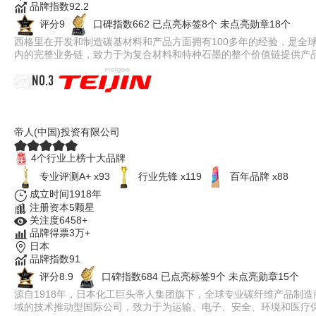
品牌指数92.2
评分9
口碑指数662
已点亮标签8个
未点亮勋章18个
西格里在开发和制造碳基材料和产品方面拥有100多年的经验，是全
内的完整业务链，致力于为复合材料和特种石墨的整个价值链提供产
NO.3
TENAX东邦
帝人(中国)投资有限公司
4个行业上榜十大品牌
专业评测A+ x93
行业先锋 x119
百年品牌 x88
成立时间1918年
注册资本5颗星
关注度6458+
品牌得票3万+
日本
品牌指数91
评分8.9
口碑指数684
已点亮标签9个
未点亮勋章15个
源自1918年，日本化工巨头帝人集团旗下，全球专业碳纤维产品制
域的技术推动型国际公司，致力于为运输、电子、安全、环境和医疗