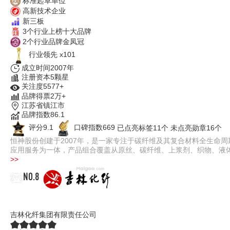
标准起草单位
高新技术企业
新三板
3个行业上榜十大品牌
2个行业品牌金凤冠
行业领先 x101
成立时间2007年
注册资本5颗星
关注度5577+
品牌得票2万+
江苏省镇江市
品牌指数86.1
评分9.1
口碑指数669
已点亮标签11个
未点亮勋章16个
恒神股份创建于2007年，是一家专注于碳纤维及其复合材料全生命
应用服务为一体，产品组合覆盖从原丝、碳纤维、上浆剂、织物、液
>>
NO.8
吉林化纤
吉林化纤集团有限责任公司