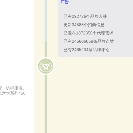
广告
已有
292726
个品牌入驻
更新
34585
个招商信息
已发布
1872356
个代理需求
已有
245606658
条品牌点赞
已有
2465234
条品牌评论
营、纺织服装、
六大系列450