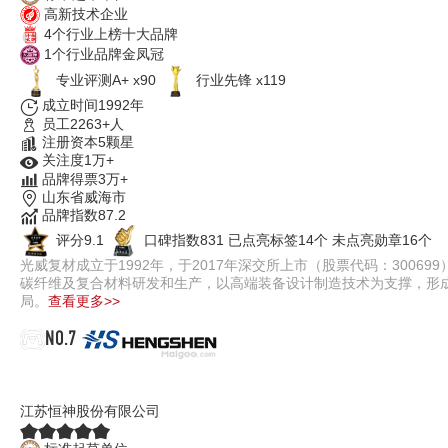
高新技术企业
4个行业上榜十大品牌
1个行业品牌金凤冠
专业评测A+ x90
行业先锋 x119
成立时间1992年
员工2263+人
注册资本5颗星
关注度1万+
品牌得票3万+
山东省威海市
品牌指数87.2
评分9.1
口碑指数831
已点亮标签14个
未点亮勋章16个
光威复材成立于1992年，于2017年深交所上市（股票代码：300
碳纤维及复合材料研发和生产，以高端装备设计制造技术为支撑，形
局。
查看更多>>
NO.7
恒神HS
江苏恒神股份有限公司