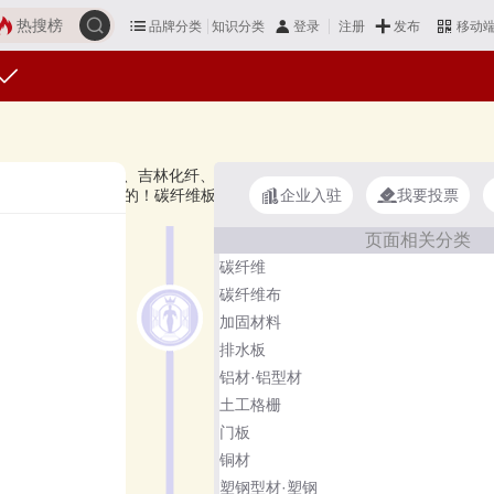
热搜榜
品牌分类
知识分类
发布
登录
注册
移动
威复材GW、恒神HS、吉林化纤、澳盛科技AOSHENG、SWCFC等，上
企业入驻
我要投票
选择自己满意的！碳纤维板品牌主要属于商标分类的第17类（1703群
页面相关分类
碳纤维
碳纤维布
加固材料
排水板
铝材·铝型材
土工格栅
门板
铜材
塑钢型材·塑钢