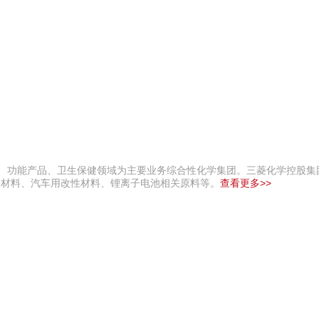
学、功能产品、卫生保健领域为主要业务综合性化学集团。三菱化学控股集
关材料、汽车用改性材料、锂离子电池相关原料等。
查看更多>>