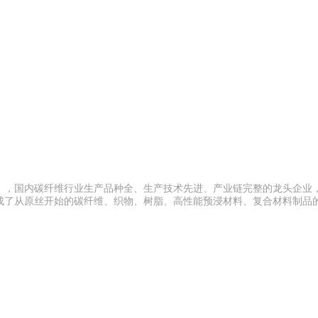
699），国内碳纤维行业生产品种全、生产技术先进、产业链完整的龙头企业
成了从原丝开始的碳纤维、织物、树脂、高性能预浸材料、复合材料制品