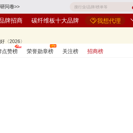
研问卷>>
品牌招商
碳纤维板十大品牌
我想代理
〈2026〉
RAY东丽、SGL西格里、TENAX东邦、HEXCEL赫氏、三菱化学、光
碑点赞榜
荣誉勋章榜
关注榜
招商榜
不分先后，仅供借鉴参考，想知道什么牌子的碳纤维板好？您可以多比较，