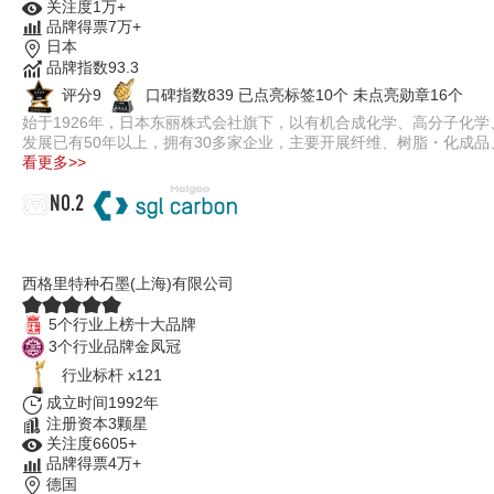
关注度1万+
品牌得票7万+
日本
品牌指数93.3
评分9
口碑指数839
已点亮标签10个
未点亮勋章16个
始于1926年，日本东丽株式会社旗下，以有机合成化学、高分子化
发展已有50年以上，拥有30多家企业，主要开展纤维、树脂・化成
看更多>>
NO.2
SGL西格里
西格里特种石墨(上海)有限公司
5个行业上榜十大品牌
3个行业品牌金凤冠
行业标杆 x121
成立时间1992年
注册资本3颗星
关注度6605+
品牌得票4万+
德国