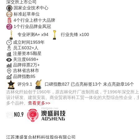
深交所上市公司
国家企业技术中心
标准起草单位
4个行业上榜十大品牌
1个行业品牌金凤冠
专业评测A+ x94
行业先锋 x100
成立时间1959年
员工6032+人
注册资本5颗星
关注度6698+
品牌得票2万+
吉林省吉林市
品牌指数85
评分9.1
口碑指数827
已点亮标签13个
未点亮勋章16个
吉林化纤始创于1960年，原吉林化纤厂改制而成，于1996年深交所
设计研发、建筑安装、商业贸易等科工贸一体化的大型综合性企业，主
多个品种。
查看更多>>
NO.9
澳盛科技AOSHENG
江苏澳盛复合材料科技股份有限公司