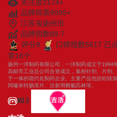
关注度2174+
品牌得票9095+
江苏省扬州市
品牌指数89.7
评分9
口碑指数5617
已
章16个
扬州一洋制药有限公司，一洋制药成立于1994
高邮市工业总公司合资成立，集粉针剂、片剂
于一体的现代化制药企业。主要产品包括铝镁
阿嗪米特肠溶片、注射用赖氨匹林等。
查看更
NO.5