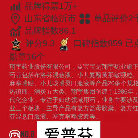
品牌得票1万+
山东省临沂市
单品评价2
品牌指数86.1
评分9.3
口碑指数859
已
勋章16个
翔宇药业股份有限公司，益宝宝是翔宇药业旗
药品包括布洛芬混悬液、小儿氨酚黄那敏颗粒
麻寒喘贴、小儿咳喘灵口服液等产品20多个规
热镇痛、消炎五大类。翔宇集团创建于1986年
代化企业，专注于妇幼领域用药，业务主要涉
业三个板块，主导产品有复方益母胶囊、复方
芬混悬口服液、塞克哨唑胶囊等。
查看更多
NO.8