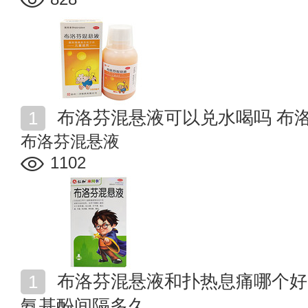
布洛芬混悬液可以兑水喝吗 布
布洛芬混悬液
1102
布洛芬混悬液和扑热息痛哪个好 布洛芬混悬液和对乙酰
氨基酚间隔多久