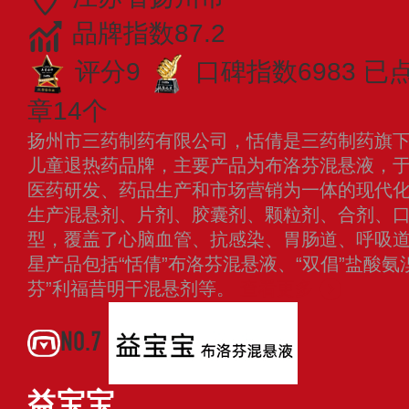
品牌指数87.2
评分9
口碑指数6983
已
章14个
扬州市三药制药有限公司，恬倩是三药制药旗
儿童退热药品牌，主要产品为布洛芬混悬液，于1
医药研发、药品生产和市场营销为一体的现代
生产混悬剂、片剂、胶囊剂、颗粒剂、合剂、
型，覆盖了心脑血管、抗感染、胃肠道、呼吸
星产品包括“恬倩”布洛芬混悬液、“双倡”盐酸
芬”利福昔明干混悬剂等。
查看更多
NO.7
益宝宝