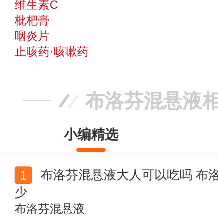
维生素C
枇杷膏
咽炎片
止咳药·咳嗽药
布洛芬混悬液
小编精选
布洛芬混悬液大人可以吃吗 布洛芬混悬液成人用量是多
少
布洛芬混悬液