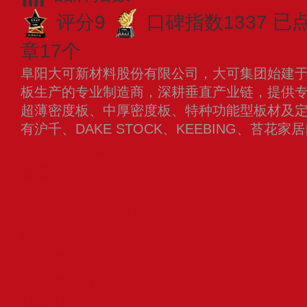
评分9
口碑指数1337
已
章17个
阜阳大可新材料股份有限公司，大可集团始建于1
板生产的专业制造商，深耕垂直产业链，提供
超薄密度板、中厚密度板、特种功能型板材及
有沪千、DAKE STOCK、KEEBING、苔花
新港仿生精板
宝源木业
永安林业
东康DONGKANG
绿洲木业
广林新材
佳诺威GALLOWAY
丽人LR