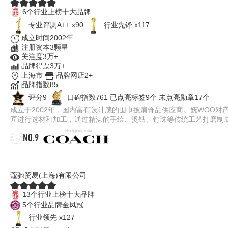
6个行业上榜十大品牌
专业​评测A++ x90
行业先锋 x117
成立时间2002年
注册资本3颗星
关注度3万+
品牌得票3万+
上海市
品牌网店2+
品牌指数85
评分9
口碑指数761
已点亮标签9个
未点亮勋章17个
成立于2002年，国内富有设计感的围巾披肩饰品供应商。妩WOO
匠进行选材和加工，通过精湛的手绘、烫钻、钉珠等传统工艺打磨制
NO.9
COACH蔻驰
蔻驰贸易(上海)有限公司
13个行业上榜十大品牌
5个行业品牌金凤冠
行业领先 x127