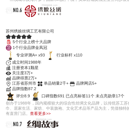
NO.6
绣娘丝绸
苏州绣娘丝绸工艺有限公司
5个行业上榜十大品牌
1个行业品牌金凤冠
专业评测A+ x93
行业标杆 x110
成立时间1988年
注册资本1颗星
关注度3万+
品牌得票2万+
江苏省苏州市
单品销量2千+
品牌网店5+
品牌指数87.2
评分8.9
口碑指数691
已点亮标签11个
未点亮勋章17个
创办于1988年，国内规模较大的综合性丝绸文化品牌，以传统苏工
巾、居家生活、家纺、中装旗袍、文化艺术品等产品为主，凭借独特
有直营门店。
查看更多>>
NO.7