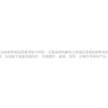
对产品的材料和品质要求较为苛刻，主要选用内蒙和江浙地区优质的材料并
成，目前旗下涵盖高级丝巾、羊绒围巾、披肩、发带、沙滩巾等系列产品