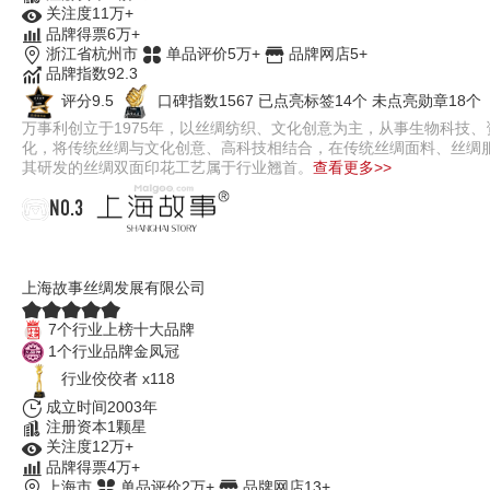
关注度11万+
品牌得票6万+
浙江省杭州市
单品评价5万+
品牌网店5+
品牌指数92.3
评分9.5
口碑指数1567
已点亮标签14个
未点亮勋章18个
万事利创立于1975年，以丝绸纺织、文化创意为主，从事生物科技
化，将传统丝绸与文化创意、高科技相结合，在传统丝绸面料、丝绸
其研发的丝绸双面印花工艺属于行业翘首。
查看更多>>
NO.3
上海故事
上海故事丝绸发展有限公司
7个行业上榜十大品牌
1个行业品牌金凤冠
行业佼佼者 x118
成立时间2003年
注册资本1颗星
关注度12万+
品牌得票4万+
上海市
单品评价2万+
品牌网店13+