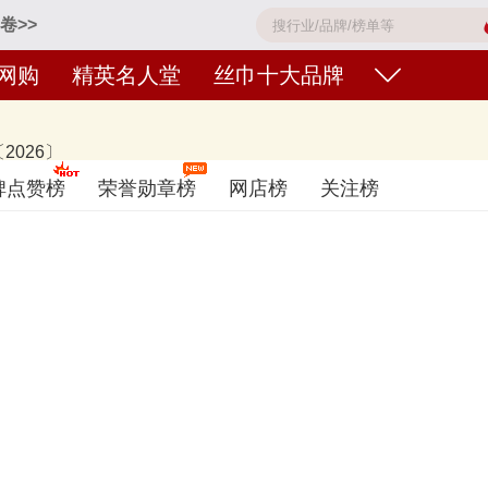
卷>>
网购
精英名人堂
丝巾十大品牌
026〕
S爱马仕、万事利WENSLI、上海故事、宝石蝶BAOSHIDI、MARJA 
碑点赞榜
荣誉勋章榜
网店榜
关注榜
名不分先后，仅供借鉴参考，想知道什么牌子的丝巾好？您可以多比较，选