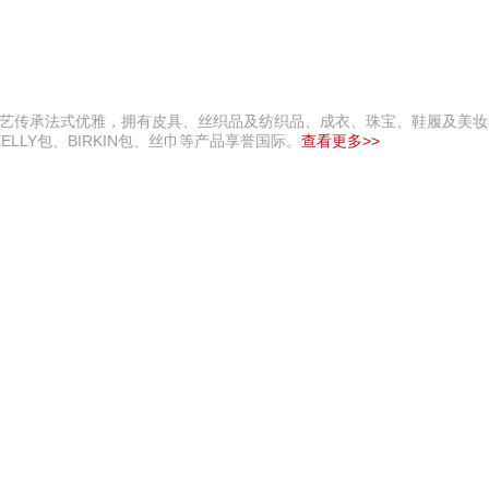
工技艺传承法式优雅，拥有皮具、丝织品及纺织品、成衣、珠宝、鞋履及美
LY包、BIRKIN包、丝巾等产品享誉国际。
查看更多>>