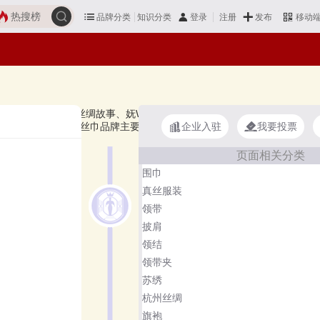
热搜榜
品牌分类
知识分类
发布
登录
注册
移动
KURKI、绣娘丝绸、丝绸故事、妩WOO、COACH蔻驰、瑞蚨祥REFOSI
企业入驻
我要投票
择自己满意的！丝巾品牌主要属于商标分类的第25类（2511群组）。
页面相关分类
围巾
真丝服装
领带
披肩
领结
领带夹
苏绣
杭州丝绸
旗袍