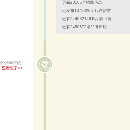
更新
28165
个招商信息
已发布
1872325
个代理需求
已有
244982149
条品牌点赞
已有
2450872
条品牌评论
由经验丰富的工
。
查看更多>>