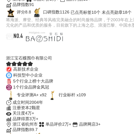
品牌指数91
评分8.8
口碑指数1126
已点亮标签10个
未点亮勋章18个
将海派、摩登、经典等风格完美融合的时尚服饰品牌，于2003年在
元化的产品和优质的服务，目前旗下的上海之恋、浪漫巴黎、中国水
NO.4
宝石蝶BAOSHIDI
浙江宝石蝶围巾有限公司
高新技术企业
科技型中小企业
5个行业上榜十大品牌
1个行业品牌金凤冠
专业评测A+ x92
行业标杆 x109
成立时间2004年
注册资本2颗星
关注度4万+
品牌得票3万+
浙江省杭州市
单品评价2万+
品牌网店3+
品牌指数89.7