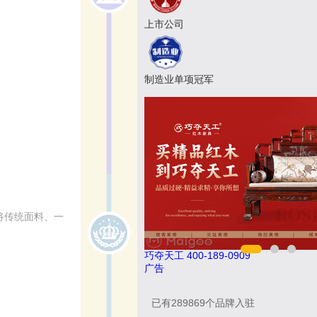
上市公司
制造业单项冠军
将传统面料、一
9
松乐SOLOR 400-111-7899
广告
已有
289869
个品牌入驻