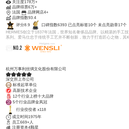
关注度178万+
品牌得票6万+
法国
品牌网店4+
品牌指数93.4
评分8.9
口碑指数6393
已点亮标签10个
未点亮勋章17个
HERMES创立于1837年法国，世界知名奢侈品品牌。以精湛的手
系列。爱马仕忠于传统手工艺并不断创新，致力于打造匠心之物，其KEL
NO.2
万事利WENSLI
杭州万事利丝绸文化股份有限公司
深交所上市公司
标准起草单位
高新技术企业
12个行业上榜十大品牌
5个行业品牌金凤冠
行业佼佼者 x118
成立时间1975年
员工669+人
注册资本4颗星