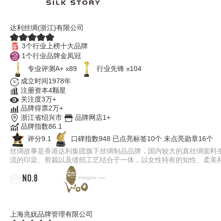
丝绸故事
达利丝绸(浙江)有限公司
3个行业上榜十大品牌
1个行业品牌金凤冠
专业评测A+ x89
行业先锋 x104
成立时间1978年
注册资本4颗星
关注度3万+
品牌得票2万+
浙江省绍兴市
品牌网店1+
品牌指数86.1
评分9.1
口碑指数948
已点亮标签10个
未点亮勋章16个
丝绸故事是香港达利集团旗下丝绸制品品牌，国内较大的真丝绸面料
流的印染、剪裁以及缝纫工艺结合于一体，以女性特有的知性、柔美
NO.8
妩WOO
上海兆妩品牌管理有限公司