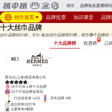
丝巾
品牌知名度调研问
丝巾首页
品牌投票
知识课堂
品牌
十大丝巾品牌
首页
>
美妆/穿着打扮
>
眼镜/箱包/配饰
>
丝巾
丝巾品牌排行榜，方巾-真丝丝巾品牌排行榜，丝巾哪个品牌好〔2
经专业研究评测的2026年
丝巾十大品牌名单
发布啦！居前十的有：HERME
荐
十大品牌榜
投票榜
口
品牌榜单和著名丝巾品牌名单的是口碑好或知名度高、有实力的品牌，排
2026年07月29日（每月更新）
NO.1
HERMES爱马仕
爱马仕(上海)商贸有限公司
16个行业上榜十大品牌
12个行业品牌金凤冠
行业佼佼者 x122
百年品牌 x88
成立时间1837年
注册资本4颗星