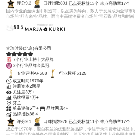
评分9.2
口碑指数891
已点亮标签13个
未点亮勋章17个
国内专业的丝绸围巾制造商，以品牌为导向、致力于发展成为全球市
市场的“舒吉来特”品牌、面向中高端消费者市场的“宝石蝶”品牌和时尚
NO.5
MARJA KURKI
古琦时装(北京)有限公司
7个行业上榜十大品牌
2个行业品牌金凤冠
专业评测A+ x88
行业标杆 x125
成立时间1976年
注册资本2颗星
关注度3万+
品牌得票4万+
芬兰
单品评价5千+
品牌网店4+
品牌指数88.4
评分9.1
口碑指数978
已点亮标签11个
未点亮勋章17个
成立于1976年，源自芬兰的优雅配饰品牌，专注于为消费者提供丝
一二线城市及海外多个国家和地区，线下实体店铺及线上业务同步发