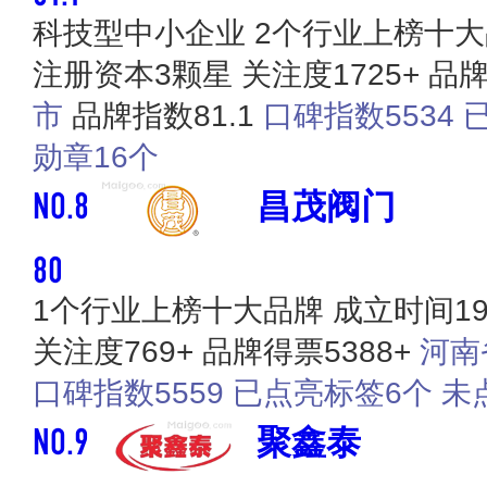
科技型中小企业
2个行业上榜十
注册资本3颗星
关注度1725+
品牌
市
品牌指数81.1
口碑指数5534
勋章16个
NO.8
昌茂阀门
80
1个行业上榜十大品牌
成立时间19
关注度769+
品牌得票5388+
河南
口碑指数5559
已点亮标签6个
未
NO.9
聚鑫泰