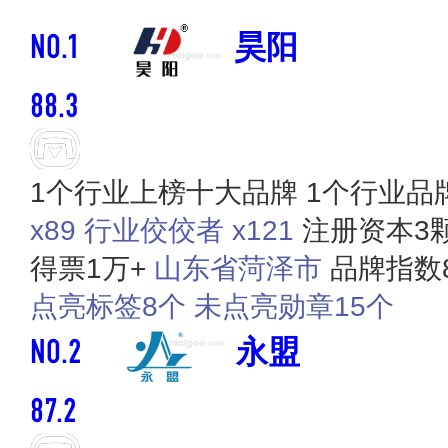
NO.1
昊阳
88.3
1个行业上榜十大品牌
1个行业品
x89
行业佼佼者 x121
注册资本3
得票1万+
山东省菏泽市
品牌指数8
点亮标签8个
未点亮勋章15个
NO.2
永盟
87.2