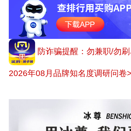
防诈骗提醒：勿兼职/勿刷
2026年08月品牌知名度调研问卷>