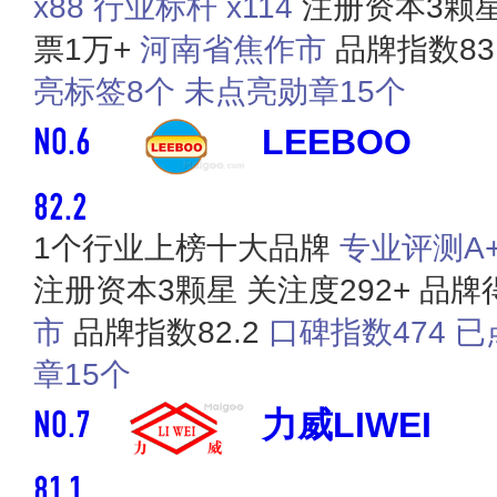
x88
行业标杆 x114
注册资本3颗
票1万+
河南省焦作市
品牌指数83
亮标签8个
未点亮勋章15个
NO.6
LEEBOO
82.2
1个行业上榜十大品牌
专业评测A+ 
注册资本3颗星
关注度292+
品牌得
市
品牌指数82.2
口碑指数474
已
章15个
NO.7
力威LIWEI
81.1