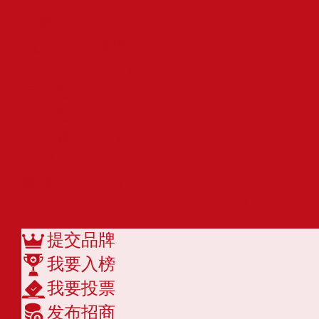
左向科技
振辉ZFE
Honeywell霍尼韦尔
SIEMENS西门子
恒生智能HOCEN-S
久远智能
艺光消防ART
中川JONCHN
嘉泰Gateway
查看更多
提交品牌
我要入榜
我要投票
发布招商