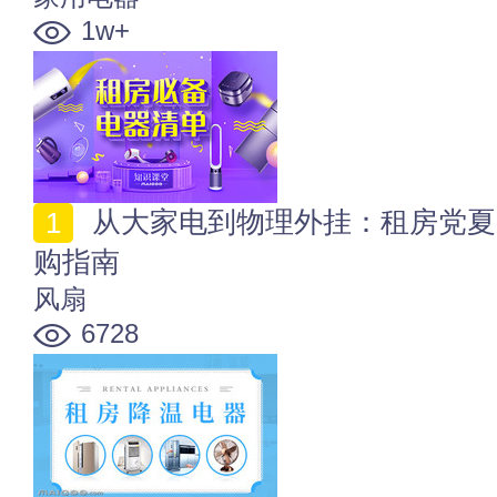
1w+
从大家电到物理外挂：租房党夏日制冷“全家桶”终极选
购指南
风扇
6728