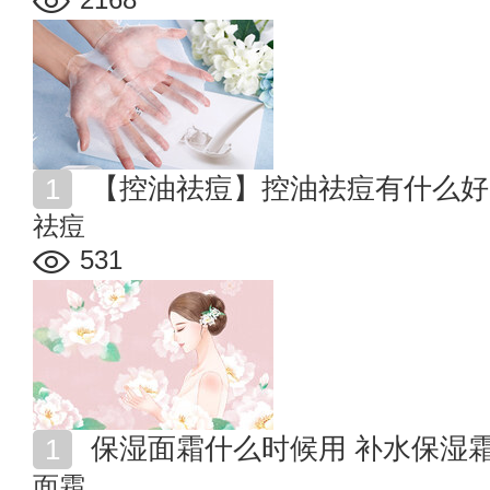
【控油祛痘】控油祛痘有什么好
祛痘
531
保湿面霜什么时候用 补水保湿
面霜