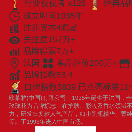
行业佼佼者 x126
经典品牌
成立时间1935年
注册资本4颗星
关注度157万+
品牌得票7万+
法国
单品评价200万+
品牌指数83.4
口碑指数5839
已点亮标签11
欧莱雅(中国)有限公司，1935年诞生于法国
玫瑰花为品牌标志，在护肤、彩妆及香水领域
力，研发出多款人气产品，如小黑瓶精华、菁
等。于1993年进入中国市场。
查看更多