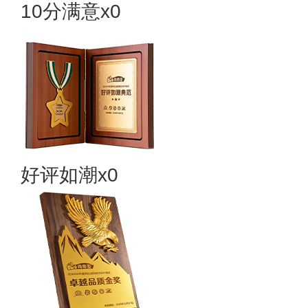
10分满意x0
好评如潮x0