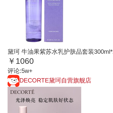
黛珂 牛油果紫苏水乳护肤品套装300ml
￥1060
评论:5w+
DECORTE黛珂自营旗舰店