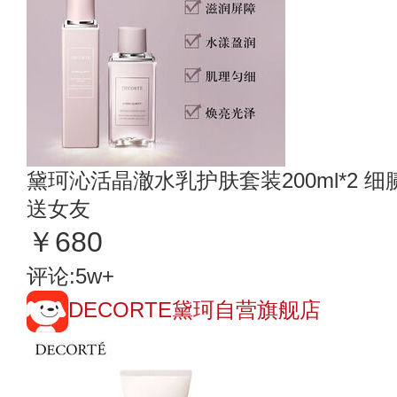
黛珂沁活晶澈水乳护肤套装200ml*2 
送女友
￥680
评论:5w+
DECORTE黛珂自营旗舰店