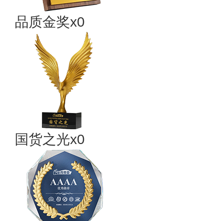
品质金奖x0
国货之光x0