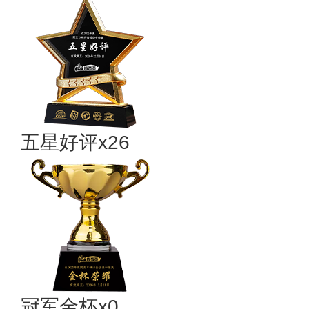
五星好评x26
冠军金杯x0