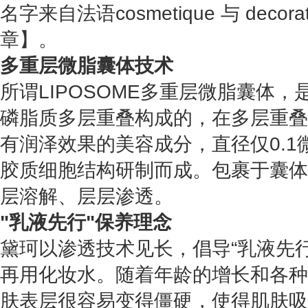
名字来自法语cosmetique 与 deco
章】。
多重层微脂囊体技术
所谓LIPOSOME多重层微脂囊体
磷脂质多层重叠构成的，在多层重叠
有润泽效果的美容成分，直径仅0.
胶质细胞结构研制而成。包裹于囊体
层溶解、层层渗透。
"乳液先行"保养理念
黛珂以渗透技术见长，倡导“乳液先
再用化妆水。随着年龄的增长和各种
肤表层很容易变得僵硬，使得肌肤吸