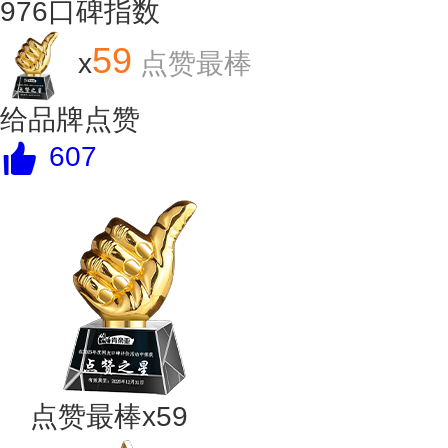
976
口碑指数
59
x
点赞最棒
给品牌点赞
607
点赞最棒x59