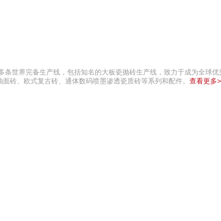
有多条世界完备生产线，包括知名的大板瓷抛砖生产线，致力于成为全球优
釉面砖、欧式复古砖、通体数码喷墨渗透瓷质砖等系列和配件。
查看更多>