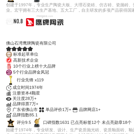
创建于1997年，专业生产陶瓷大板、大理石瓷砖、仿古砖、瓷抛砖
业。宏宇拥有三大生产基地、五大工厂，自主研发的多项产品获得国
NO.8
鹰牌陶瓷
佛山石湾鹰牌陶瓷有限公司
标准起草单位
高新技术企业
10个行业上榜十大品牌
5个行业品牌金凤冠
行业先锋 x119
成立时间1974年
注册资本4颗星
关注度28万+
品牌得票7万+
广东省佛山市
单品评价1万+
品牌网店1+
品牌指数85.1
评分9.5
口碑指数1631
已点亮标签12个
未点亮勋章18个
始建于1974年，专业研发、设计、生产瓷质抛光砖、瓷质釉面砖、