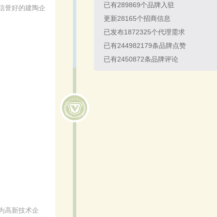
已有
289869
个品牌入驻
信誉好的建陶企
更新
28165
个招商信息
已发布
1872325
个代理需求
已有
244982179
条品牌点赞
已有
2450872
条品牌评论
为高新技术企