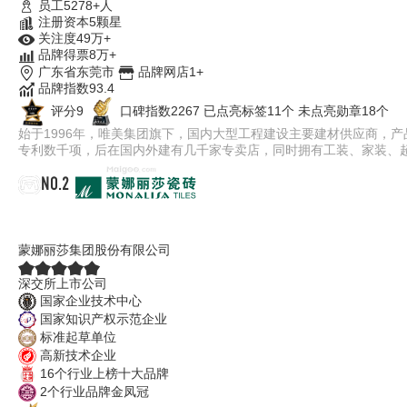
员工5278+人
注册资本5颗星
关注度49万+
品牌得票8万+
广东省东莞市
品牌网店1+
品牌指数93.4
评分9
口碑指数2267
已点亮标签11个
未点亮勋章18个
始于1996年，唯美集团旗下，国内大型工程建设主要建材供应商，
专利数千项，后在国内外建有几千家专卖店，同时拥有工装、家装、
NO.2
蒙娜丽莎瓷砖
蒙娜丽莎集团股份有限公司
深交所上市公司
国家企业技术中心
国家知识产权示范企业
标准起草单位
高新技术企业
16个行业上榜十大品牌
2个行业品牌金凤冠