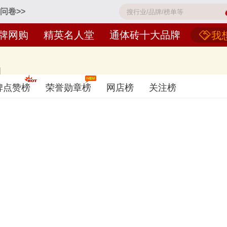
问卷>>
牌网购
精英名人堂
通体砖十大品牌
我
]
波罗瓷砖、蒙娜丽莎瓷砖、诺贝尔瓷砖、冠珠瓷砖GUANZHU、东鹏瓷砖
碑点赞榜
荣誉勋章榜
网店榜
关注榜
的品牌，排名不分先后，仅供借鉴参考，想知道什么牌子的通体砖好？您可