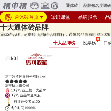
通体砖
品牌知名度调研
通体砖首页
知识课堂
品牌投票
品
十大通体砖品牌
首页
>
建材/家居
>
外墙材料
>
通体砖
通体砖品牌，耐磨砖-无釉砖品牌排行，通体砖品牌有哪些[2026
经专业研究评测的2026年
通体砖十大品牌名单
发布啦！居前十的有：马可
荐
十大品牌榜
投票榜
口
体砖十大品牌榜单和著名通体砖品牌名单的是口碑好或知名度高、有实力
单更新时间：2026年07月27日（每月更新）
NO.1
马可波罗瓷砖
马可波罗控股股份有限公司
深交所上市公司
13个行业上榜十大品牌
3个行业品牌金凤冠
行业佼佼者 x120
成立时间1996年