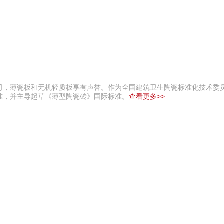
司，薄瓷板和无机轻质板享有声誉。作为全国建筑卫生陶瓷标准化技术委
准，并主导起草《薄型陶瓷砖》国际标准。
查看更多>>