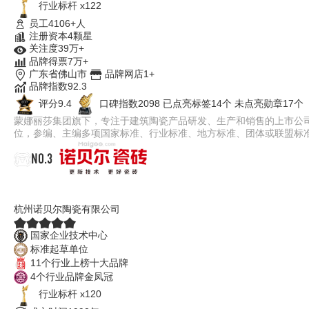
行业标杆 x122
员工4106+人
注册资本4颗星
关注度39万+
品牌得票7万+
广东省佛山市
品牌网店1+
品牌指数92.3
评分9.4
口碑指数2098
已点亮标签14个
未点亮勋章17个
蒙娜丽莎集团旗下，专注于建筑陶瓷产品研发、生产和销售的上市公
位，参编、主编多项国家标准、行业标准、地方标准、团体或联盟标
NO.3
诺贝尔瓷砖
杭州诺贝尔陶瓷有限公司
国家企业技术中心
标准起草单位
11个行业上榜十大品牌
4个行业品牌金凤冠
行业标杆 x120