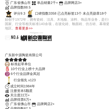
广东省佛山市
单品销量2千+
品牌网店3+
品牌指数88.5
评分9.3
口碑指数3358
已点亮标签13个
未点亮勋章18个
始创于1972年，拥有瓷砖、洁具、木地板、涂料、饰品等业务，是行
国家、行业等相关标准140余项，在玻化砖、釉面砖、仿古砖、幕墙
地区。
查看更多>>
NO.6
新中源陶瓷
广东新中源陶瓷有限公司
标准起草单位
10个行业上榜十大品牌
6个行业品牌金凤冠
行业领先 x123
成立时间1984年
注册资本5颗星
关注度22万+
品牌得票6万+
广东省佛山市
品牌网店2+
品牌指数87.3