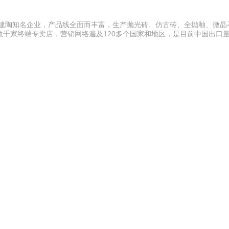
的建陶知名企业，产品线全面而丰富，生产抛光砖、仿古砖、全抛釉、微晶
千家终端专卖店，营销网络遍及120多个国家和地区，是目前中国出口