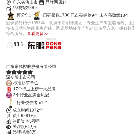
广东省佛山市
品牌网店1+
品牌指数89.8
评分9.1
口碑指数1796
已点亮标签9个
未点亮勋章18个
冠珠瓷砖始于1993年，隶属于新明珠集团，专业生产陶瓷墙地砖、
多条自动化智能化生产线，陶瓷墙地砖年产能超亿多平方米，拥有数
综合服务。
查看更多>>
NO.5
东鹏瓷砖DONGPENG
广东东鹏控股股份有限公司
深交所上市公司
标准起草单位
17个行业上榜十大品牌
3个行业品牌金凤冠
行业佼佼者 x121
成立时间1972年
员工6291+人
注册资本5颗星
关注度64万+
品牌得票8万+