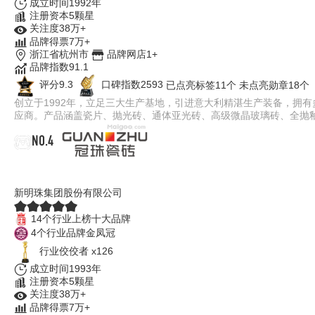
成立时间1992年
注册资本5颗星
关注度38万+
品牌得票7万+
浙江省杭州市
品牌网店1+
品牌指数91.1
评分9.3
口碑指数2593
已点亮标签11个
未点亮勋章18个
创立于1992年，立足三大生产基地，引进意大利精湛生产装备，拥
应商。产品涵盖瓷片、抛光砖、通体亚光砖、高级微晶玻璃砖、全抛
NO.4
冠珠瓷砖GUANZHU
新明珠集团股份有限公司
14个行业上榜十大品牌
4个行业品牌金凤冠
行业佼佼者 x126
成立时间1993年
注册资本5颗星
关注度38万+
品牌得票7万+