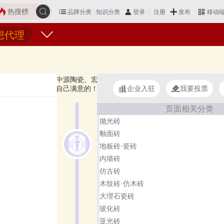
热搜榜
品牌分类
知识分类
发布
登录
注册
移动
想代理
DONGPENG、新中源陶瓷、宏宇陶瓷、鹰牌陶瓷、欧神诺OCEANO、
企业入驻
我要投票
以多比较，选择自己满意的！通体砖品牌主要属于商标分类的第19类（1
页面相关分类
抛光砖
釉面砖
地板砖·瓷砖
内墙砖
仿古砖
木纹砖·仿木砖
大理石瓷砖
玻化砖
亚光砖