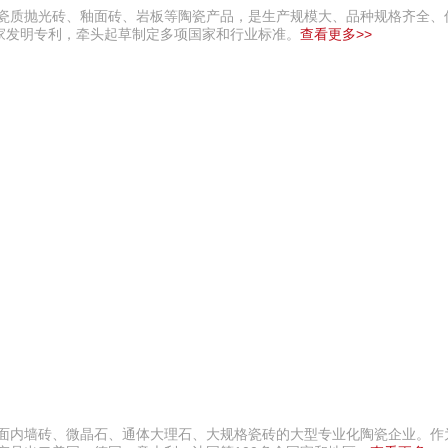
、瓷质抛光砖、釉面砖、岩板等陶瓷产品，是生产规模大、品种规格齐全、
家发明专利，牵头起草制定多项国家和行业标准。
查看更多>>
釉面内墙砖、微晶石、通体大理石、大规格瓷砖的大型专业化陶瓷企业。作