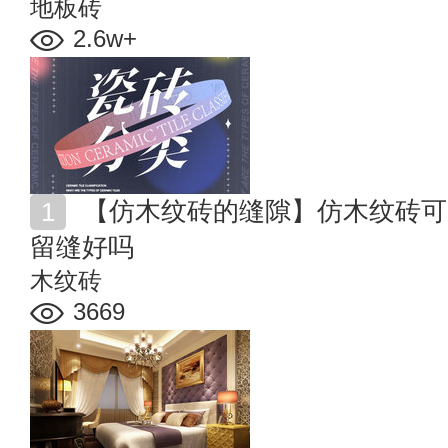
地板砖
2.6w+
【仿木纹砖的缝隙】仿木纹砖可以无缝铺贴吗 仿木纹砖
留缝好吗
木纹砖
3669