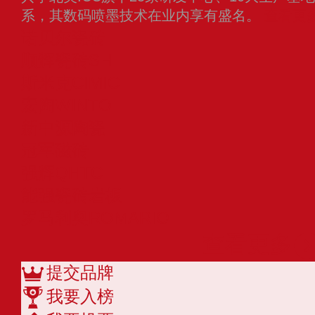
系，其数码喷墨技术在业内享有盛名。
查看更
诺贝尔瓷砖
顺辉瓷砖SH
斯米克CIMIC
宏陶WINTO
新中源陶瓷
冠军磁砖
强辉QHTC
能强瓷砖岩板
罗马利奥ROMARIO
查看更多
提交品牌
我要入榜