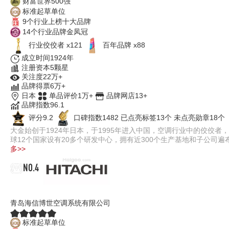
财富世界500强
标准起草单位
9个行业上榜十大品牌
14个行业品牌金凤冠
行业佼佼者 x121
百年品牌 x88
成立时间1924年
注册资本5颗星
关注度22万+
品牌得票6万+
日本
单品评价1万+
品牌网店13+
品牌指数96.1
评分9.2
口碑指数1482
已点亮标签13个
未点亮勋章18个
大金始创于1924年日本，于1995年进入中国，空调行业中的佼佼
球12个国家设有20多个研发中心，拥有近300个生产基地和子公
多>>
NO.4
HITACHI
青岛海信博世空调系统有限公司
标准起草单位