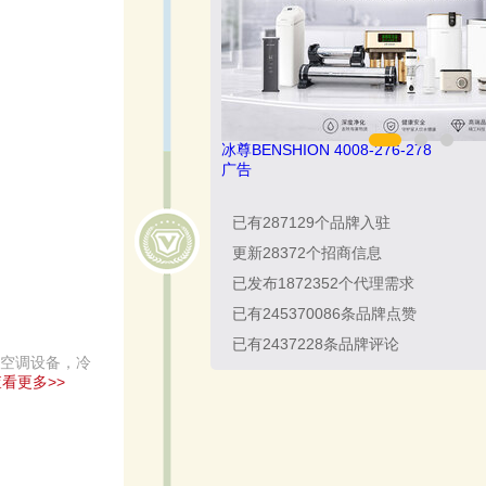
冰尊BENSHION 4008-276-278
广告
已有
287129
个品牌入驻
更新
28372
个招商信息
已发布
1872352
个代理需求
已有
245370086
条品牌点赞
已有
2437228
条品牌评论
央空调设备，冷
看更多>>