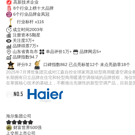
高新技术企业
8个行业上榜十大品牌
6个行业品牌金凤冠
行业标杆 x116
成立时间2003年
注册资本5颗星
关注度3万+
品牌得票7万+
山东省青岛市
单品评价1万+
品牌网店5+
品牌指数94.7
评分9.2
口碑指数862
已点亮标签12个
未点亮勋章18个
2025年7月博世集团完成对江森自控全球家用及轻型商用暖通空调业
长期拥有日立品牌在住宅和轻型商用暖通空调领域的品牌授权，海信
在掌握核心技术的基础上，不断推出先驱性的新型空调产品，目前是
NO.5
海尔Haier
海尔集团公司
财富世界500强
上交所上市公司