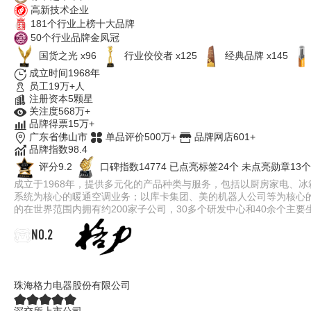
高新技术企业
181个行业上榜十大品牌
50个行业品牌金凤冠
国货之光 x96
行业佼佼者 x125
经典品牌 x145
成立时间1968年
员工19万+人
注册资本5颗星
关注度568万+
品牌得票15万+
广东省佛山市
单品评价500万+
品牌网店601+
品牌指数98.4
评分9.2
口碑指数14774
已点亮标签24个
未点亮勋章13个
成立于1968年，提供多元化的产品种类与服务，包括以厨房家电、
系统为核心的暖通空调业务；以库卡集团、美的机器人公司等为核心
的在世界范围内拥有约200家子公司，30多个研发中心和40余个主要
NO.2
格力GREE
珠海格力电器股份有限公司
深交所上市公司