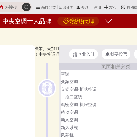
热搜榜
品牌分类
知识分类
发布
登录
注册
移动
中央空调十大品牌
我想代理
ense、McQuay麦克维尔、天加TICA、YORK约克、Carrier开利等，
企业入驻
我要投票
选择自己满意的！中央空调品牌主要属于商标分类的第11类（1106群
页面相关分类
空调
变频空调
立式空调·柜式空调
一拖二空调
精密空调·机房空调
移动空调
新风空调
新风系统
风幕机