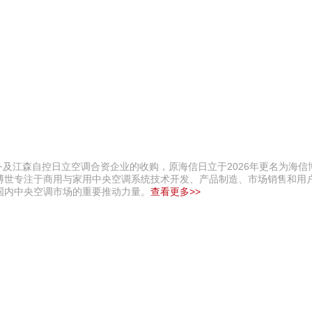
务及江森自控日立空调合资企业的收购，原海信日立于2026年更名为海信
博世专注于商用与家用中央空调系统技术开发、产品制造、市场销售和用
国内中央空调市场的重要推动力量。
查看更多>>