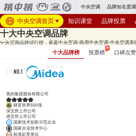
中央空调
品牌知名度调
中央空调首页
知识课堂
品牌投票
十大中央空调品牌
首页
>
建材/家居
>
暖通制冷/防水/保温
>
中央空调
中央空调品牌排行榜，家庭中央空调-商用中央空调-中央空调系统
经专业研究评测的2026年
中央空调十大品牌名单
发布啦！居前十的有：美的M
荐
十大品牌榜
投票榜
口碑点赞
单和著名中央空调品牌名单的是口碑好或知名度高、有实力的品牌，排名
间：2026年07月29日（每月更新）
NO.1
美的Midea
美的集团股份有限公司
财富世界500强
深交所上市公司
港交所上市公司
国家技术创新示范企业
国家企业技术中心
标准起草单位