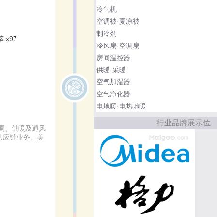
冷气机
空调被·夏凉被
制冷剂
 x97
冷风扇·空调扇
房间温控器
供暖·采暖
空气加湿器
空气净化器
电地暖·电热地暖
行业品牌展示位
调、供暖及通风
供应链业务。美