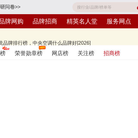
研问卷>>
品牌网购
品牌招商
精英名人堂
服务网点
品牌排行榜，中央空调什么品牌好[2026]
idea、格力GREE、DAIKIN大金、HITACHI、海尔Haier、海信His
榜
荣誉勋章榜
网店榜
关注榜
招商榜
不分先后，仅供借鉴参考，想知道什么牌子的中央空调好？您可以多比较，