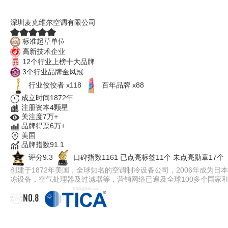
McQuay麦克维尔
深圳麦克维尔空调有限公司
标准起草单位
高新技术企业
12个行业上榜十大品牌
3个行业品牌金凤冠
行业佼佼者 x118
百年品牌 x88
成立时间1872年
注册资本4颗星
关注度7万+
品牌得票6万+
美国
品牌指数91.1
评分9.3
口碑指数1161
已点亮标签11个
未点亮勋章17个
创建于1872年美国，全球知名的空调制冷设备公司，2006年成为
冻设备，空气处理器及过滤器等，营销网络已遍及全球100多个国家
NO.8
天加TICA