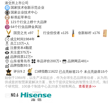
港交所上市公司
国家技术创新示范企业
国家企业技术中心
标准起草单位
121个行业上榜十大品牌
64个行业品牌金凤冠
国货之光 x97
行业佼佼者 x125
创新标杆 x176
成立时间1984年
员工13万+人
注册资本4颗星
关注度375万+
品牌得票12万+
山东省青岛市
单品评价200万+
品牌网店481+
品牌指数93.5
评分9.2
口碑指数11622
已点亮标签21个
未点亮勋章15个
始创于1984年，以生产冰箱起步，作为全球生态品牌推动者，从为
供成套的智慧家庭解决方案，致力于提供定制化的智慧生活方式。海尔旗
个研究院、100多个制造中心及20多万销售网点。
查看更多>>
NO.6
海信Hisense