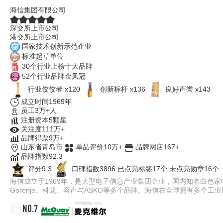
海信集团有限公司
深交所上市公司
港交所上市公司
国家技术创新示范企业
标准起草单位
30个行业上榜十大品牌
52个行业品牌金凤冠
行业佼佼者 x120
创新标杆 x136
良好声誉 x143
成立时间1969年
员工3万+人
注册资本5颗星
关注度111万+
品牌得票9万+
山东省青岛市
单品评价10万+
品牌网店167+
品牌指数92.3
评分9.3
口碑指数3896
已点亮标签17个
未点亮勋章16个
海信成立于1969年，是大型电子信息产业集团企业，国内知名白色
Gorenje、科龙、容声与ASKO等多个品牌。海信在全球拥有多个工
NO.7