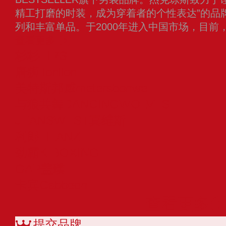
精工打磨的时装，成为穿着者的个性表达”的品
列和丰富单品。于2000年进入中国市场，目前，
查看更多
杉杉FIRS
唐狮Tonlion
美特斯邦威metersbonwe
与狼共舞DANCINGWOLVES
JEANSWEST真维斯
利郎LILANZ
劲霸K-BOXING
GAP盖璞
卡宾Cabbeen
查看更多
提交品牌