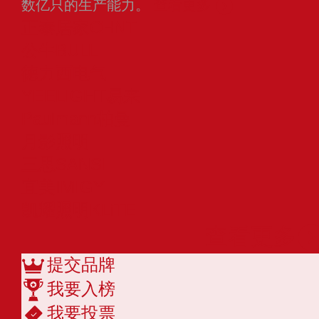
数亿只的生产能力。
查看更多
正泰居家CHNT
公牛BULL
德力西电气
YEELIGHT易来
Paulmann柏曼
月影照明
三思SANSI
宜美IMIGY
凯耀照明KLiTE
查看更多
提交品牌
我要入榜
我要投票