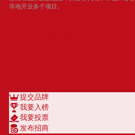
等地开业多个项目。
查看更多
万科广场VankeMall
卓悦汇
KK MALL京基·百纳空间
金光华广场
大仟里
大悦城GRANDJOY
Raffles来福士
查看更多
提交品牌
我要入榜
我要投票
发布招商