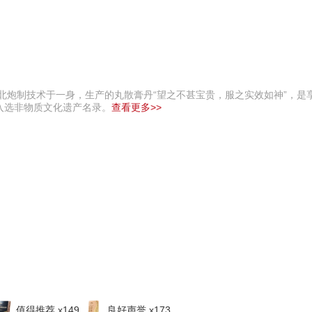
南北炮制技术于一身，生产的丸散膏丹“望之不甚宝贵，服之实效如神”，是
入选非物质文化遗产名录。
查看更多>>
值得推荐 x149
良好声誉 x173