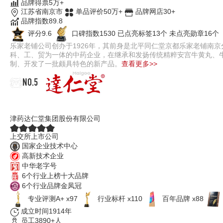
品牌得票5万+
江苏省南京市
单品评价50万+
品牌网店30+
品牌指数89.8
评分9.6
口碑指数1530
已点亮标签13个
未点亮勋章16个
乐家老铺公司创办于1926年，其前身是北平同仁堂京都乐家老铺南京
科、工、贸为一体的中药企业，在继承和发扬传统精粹安宫牛黄丸、
制、开发了一批颇具特色的新产品。
查看更多>>
NO.5
达仁堂
津药达仁堂集团股份有限公司
上交所上市公司
国家企业技术中心
高新技术企业
中华老字号
6个行业上榜十大品牌
6个行业品牌金凤冠
专业评测A+ x97
行业标杆 x110
百年品牌 x88
成立时间1914年
员工3890+人