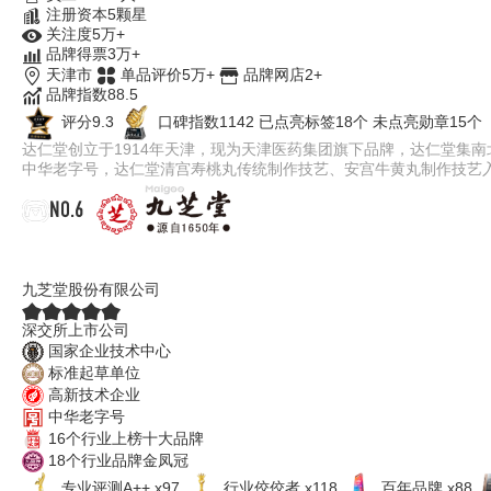
注册资本5颗星
关注度5万+
品牌得票3万+
天津市
单品评价5万+
品牌网店2+
品牌指数88.5
评分9.3
口碑指数1142
已点亮标签18个
未点亮勋章15个
达仁堂创立于1914年天津，现为天津医药集团旗下品牌，达仁堂集
中华老字号，达仁堂清宫寿桃丸传统制作技艺、安宫牛黄丸制作技艺
NO.6
九芝堂
九芝堂股份有限公司
深交所上市公司
国家企业技术中心
标准起草单位
高新技术企业
中华老字号
16个行业上榜十大品牌
18个行业品牌金凤冠
专业​评测A++ x97
行业佼佼者 x118
百年品牌 x88