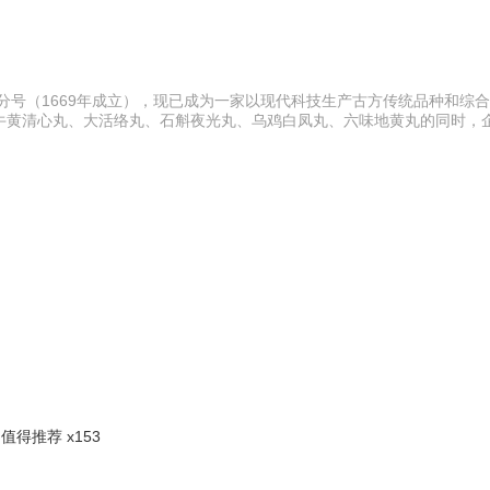
分号（1669年成立），现已成为一家以现代科技生产古方传统品种和综
牛黄清心丸、大活络丸、石斛夜光丸、乌鸡白凤丸、六味地黄丸的同时，
值得推荐 x153