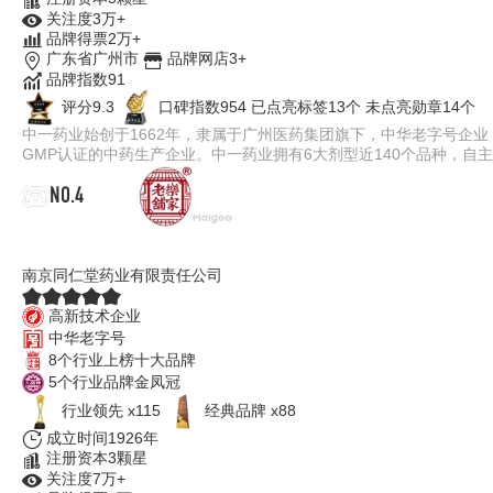
关注度3万+
品牌得票2万+
广东省广州市
品牌网店3+
品牌指数91
评分9.3
口碑指数954
已点亮标签13个
未点亮勋章14个
中一药业始创于1662年，隶属于广州医药集团旗下，中华老字号企
GMP认证的中药生产企业。中一药业拥有6大剂型近140个品种，自
NO.4
乐家老铺
南京同仁堂药业有限责任公司
高新技术企业
中华老字号
8个行业上榜十大品牌
5个行业品牌金凤冠
行业领先 x115
经典品牌 x88
成立时间1926年
注册资本3颗星
关注度7万+