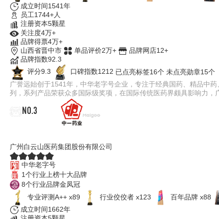
成立时间1541年
员工1744+人
注册资本5颗星
关注度4万+
品牌得票4万+
山西省晋中市
单品评价2万+
品牌网店12+
品牌指数92.3
评分9.3
口碑指数1212
已点亮标签16个
未点亮勋章15个
广誉远始创于1541年，中华老字号企业，专注于经典国药、精品中
列，系列产品荣获众多国际级奖项，在国际传统医药界颇具影响力，广
NO.3
中一药业
广州白云山医药集团股份有限公司
中华老字号
1个行业上榜十大品牌
8个行业品牌金凤冠
专业​评测A++ x89
行业佼佼者 x123
百年品牌 x88
成立时间1662年
注册资本5颗星