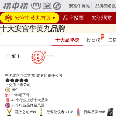
安宫牛黄丸
品牌知名度
安宫牛黄丸首页
品牌投票
知识课堂
十大安宫牛黄丸品牌
首页
>
健康保健养生
>
医药药物OTC
>
安宫牛黄丸
安宫牛黄丸品牌排行榜，牛黄安宫丸品牌，安宫牛黄丸哪个牌子好
荐
十大品牌榜
投票榜
口
经专业研究评测的2026年
安宫牛黄丸十大品牌名单
发布啦！居前十的有
是口碑好或知名度高、有实力的品牌，排名不分先后，仅供借鉴参考，想知
NO.1
同仁堂
中国北京同仁堂(集团)有限责任公司
上交所上市公司
国企
中华老字号
42个行业上榜十大品牌
25个行业品牌金凤冠
国货之光 x88
行业佼佼者 x118
百年品牌 x88