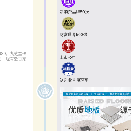
新消费品牌50强
财富世界500强
89。九芝堂传
上市公司
品，现有数百家
制造业单项冠军