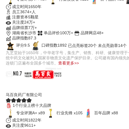
成立时间1650年
员工3674+人
注册资本5颗星
关注度24万+
品牌得票7万+
湖南省长沙市
单品评价100万+
品牌网店48+
品牌指数87.3
评分9.5
口碑指数1892
已点亮标签20个
未点亮勋章14个
九芝堂始于1650年，中华老字号，集生产、销售、科研、健康管理于一
统中药文化被列入国家非物质文化遗产保护目录。公司建有国内领先
连锁门店遍布全国多个城市。
查看更多>>
NO.7
马百良
马百良药厂有限公司
1个行业上榜十大品牌
专业评测A+ x89
行业先锋 x105
百年品牌 x88
成立时间1822年
关注度9611+