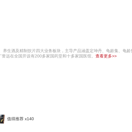
药、养生酒及精制饮片四大业务板块，主导产品涵盖定坤丹、龟龄集、龟龄
誉远在全国开设有200多家国药堂和十多家国医馆。
查看更多>>
值得推荐 x140