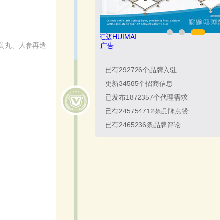
汇迈HUIMAI
黄丸、人参再造
广告
已有
292726
个品牌入驻
更新
34585
个招商信息
已发布
1872357
个代理需求
已有
245754712
条品牌点赞
已有
2465236
条品牌评论