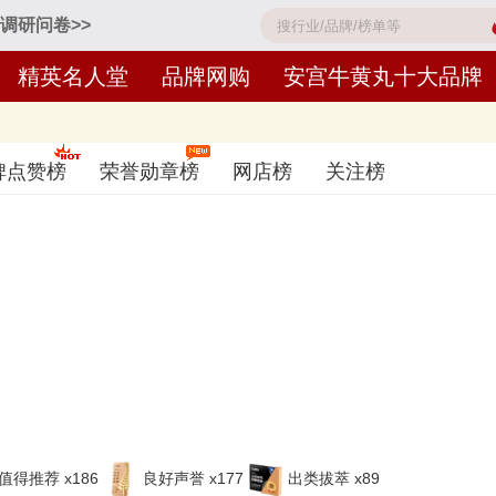
调研问卷>>
精英名人堂
品牌网购
安宫牛黄丸十大品牌
〈2026〉
碑点赞榜
荣誉勋章榜
网店榜
关注榜
：同仁堂、广誉远、中一药业、乐家老铺、达仁堂、九芝堂、马百良、胡
道什么牌子的安宫牛黄丸好？您可以多比较，选择自己满意的！安宫牛黄丸
值得推荐 x186
良好声誉 x177
出类拔萃 x89