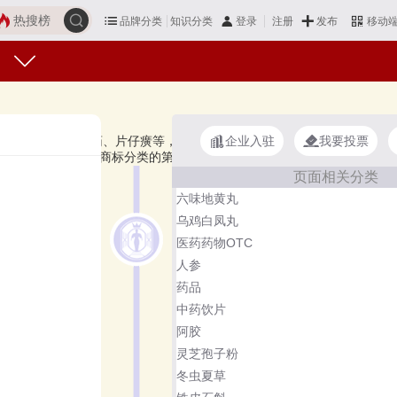
热搜榜
品牌分类
知识分类
发布
登录
注册
移动
企业入驻
我要投票
庆余堂、宏济堂制药、片仔癀等，上榜安宫牛黄丸十大品牌榜单和著名安
品牌主要属于商标分类的第5类。榜单更新时间：2026年07月18日
页面相关分类
六味地黄丸
乌鸡白凤丸
医药药物OTC
人参
药品
中药饮片
阿胶
灵芝孢子粉
冬虫夏草