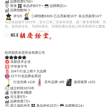
品牌得票5750+
香港
单品评价5千+
品牌网店1+
品牌指数86.1
评分9
口碑指数6926
已点亮标签10个
未点亮勋章14个
马百良始创于1822年，至今已有二百余年历史，是一家专研制膏、
丸、追风苏合丸、乌鸡白凤丸、经期肚痛丸及始儿科良药珠珀七厘散
NO.8
胡庆余堂
杭州胡庆余堂药业有限公司
高新技术企业
中华老字号
104个行业上榜十大品牌
22个行业品牌金凤冠
行业先锋 x118
百年品牌 x88
值得推荐 x151
成立时间1874年
注册资本4颗星
关注度9万+
品牌得票7万+
浙江省杭州市
单品评价20万+
品牌网店14+