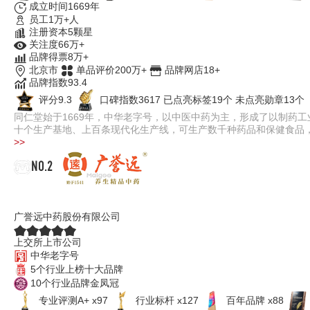
成立时间1669年
员工1万+人
注册资本5颗星
关注度66万+
品牌得票8万+
北京市
单品评价200万+
品牌网店18+
品牌指数93.4
评分9.3
口碑指数3617
已点亮标签19个
未点亮勋章13个
同仁堂始于1669年，中华老字号，以中医中药为主，形成了以制药
十个生产基地、上百条现代化生产线，可生产数千种药品和保健食品
>>
NO.2
广誉远
广誉远中药股份有限公司
上交所上市公司
中华老字号
5个行业上榜十大品牌
10个行业品牌金凤冠
专业评测A+ x97
行业标杆 x127
百年品牌 x88