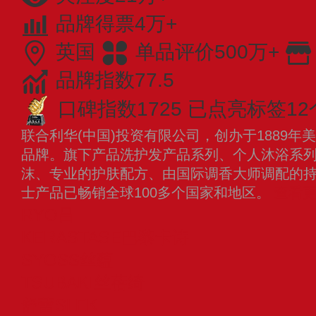
品牌得票4万+
英国
单品评价500万+
品牌指数77.5
口碑指数1725
已点亮标签12
联合利华(中国)投资有限公司，创办于1889
品牌。旗下产品洗护发产品系列、个人沐浴系
沫、专业的护肤配方、由国际调香大师调配的
士产品已畅销全球100多个国家和地区。
查看
RYO吕
KERASTASE巴黎卡诗
SYOSS丝蕴
TSUBAKI丝蓓绮
舒蕾SLEK