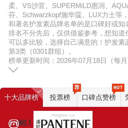
柔、VS沙宣、SUPERMiLD惠润、AQU
芬、Schwarzkopf施华蔻、LUX力
和著名护发素品牌名单的是口碑好或知
排名不分先后，仅供借鉴参考，想知道
可以多比较，选择自己满意的！护发素
第3类（0301群组）。
榜单更新时间：2026年07月18日（每
荐
HOT
十大品牌榜
投票榜
口碑点赞榜
NO.1