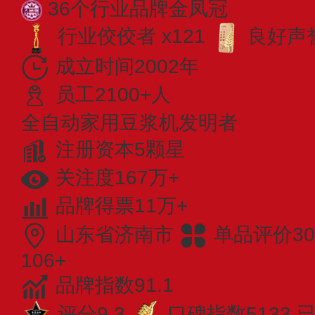
36个行业品牌金凤冠
行业佼佼者 x121
良好声誉
成立时间2002年
员工2100+人
全自动家用豆浆机发明者
注册资本5颗星
关注度167万+
品牌得票11万+
山东省济南市
单品评价30
106+
品牌指数91.1
评分9.3
口碑指数5133
已