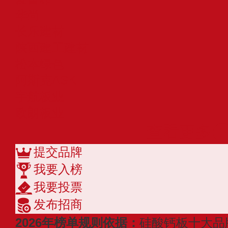
华尚
长乐建材
陕西建工建材
松本绿色
阿斯克ASK
宇航板业
欧朗板业
查看更多
提交品牌
我要入榜
我要投票
发布招商
2026年榜单规则依据：
硅酸钙板十大品