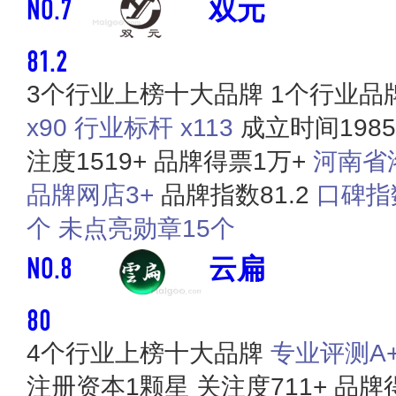
NO.7
双元
81.2
3个行业上榜十大品牌
1个行业品
x90
行业标杆 x113
成立时间198
注度1519+
品牌得票1万+
河南省
品牌网店3+
品牌指数81.2
口碑指数
个
未点亮勋章15个
NO.8
云扁
80
4个行业上榜十大品牌
专业评测A+ 
注册资本1颗星
关注度711+
品牌