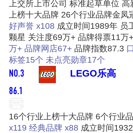
上交所上市公司
标准起草单位
高
上榜十大品牌
26个行业品牌金凤
好声誉 x108
成立时间1989年
员工
颗星
关注度69万+
品牌得票11万
万+
品牌网店67+
品牌指数87.3
口
标签15个
未点亮勋章17个
NO.3
LEGO乐高
86.1
16个行业上榜十大品牌
6个行业
x119
经典品牌 x88
成立时间193