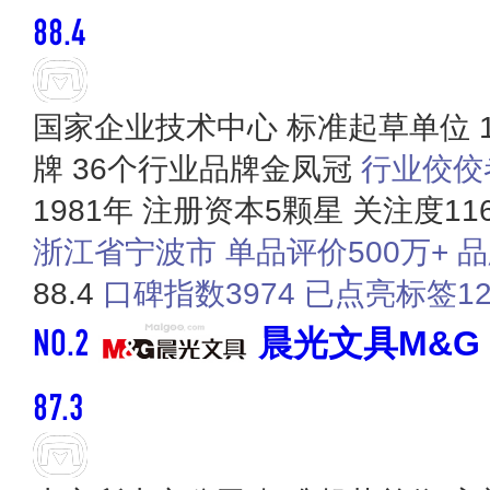
88.4
国家企业技术中心
标准起草单位
牌
36个行业品牌金凤冠
行业佼佼者
1981年
注册资本5颗星
关注度11
浙江省宁波市
单品评价500万+
品
88.4
口碑指数3974
已点亮标签1
NO.2
晨光文具M&G
87.3