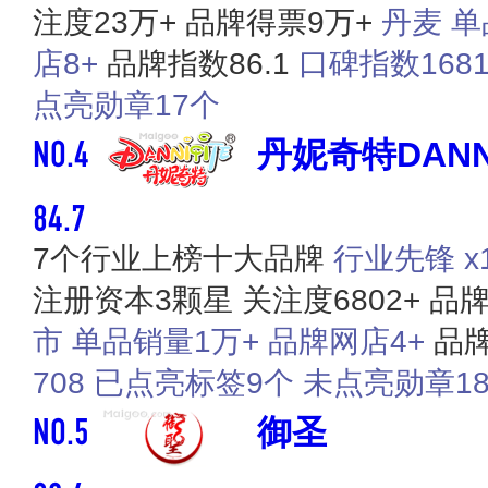
注度23万+
品牌得票9万+
丹麦
单
店8+
品牌指数86.1
口碑指数168
点亮勋章17个
NO.4
丹妮奇特DANNI
84.7
7个行业上榜十大品牌
行业先锋 x1
注册资本3颗星
关注度6802+
品牌
市
单品销量1万+
品牌网店4+
品牌
708
已点亮标签9个
未点亮勋章1
NO.5
御圣